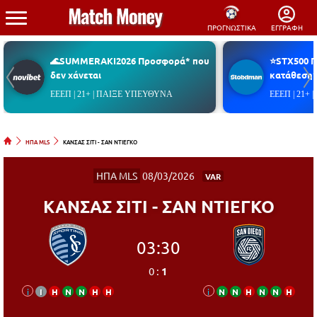
ΠΡΟΓΝΩΣΤΙΚΑ
ΕΓΓΡΑΦΗ
🌊SUMMERAKI2026 Προσφορά* που
⭐STX500 
δεν χάνεται
κατάθεση*
ΕΕΕΠ | 21+ | ΠΑΙΞΕ ΥΠΕΥΘΥΝΑ
ΕΕΕΠ | 21+
ΗΠΑ MLS
ΚΑΝΣΑΣ ΣΙΤΙ - ΣΑΝ ΝΤΙΕΓΚΟ
ΗΠΑ MLS
08/03/2026
VAR
ΚΑΝΣΑΣ ΣΙΤΙ - ΣΑΝ ΝΤΙΕΓΚΟ
03:30
0
:
1
i
Ι
Η
Ν
Ν
Η
Η
i
Ν
Ν
Η
Ν
Ν
Η