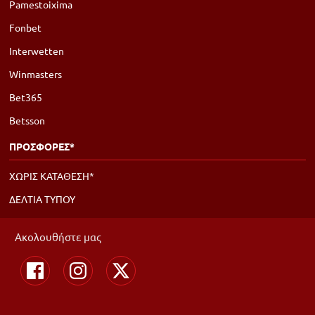
Pamestoixima
Fonbet
Interwetten
Winmasters
Bet365
Betsson
ΠΡΟΣΦΟΡΕΣ*
ΧΩΡΙΣ ΚΑΤΑΘΕΣΗ*
ΔΕΛΤΙΑ ΤΥΠΟΥ
Ακολουθήστε μας