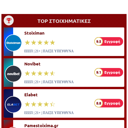
TOP ΣΤΟΙΧΗΜΑΤΙΚΕΣ
Stoiximan
☆☆☆☆☆
★★★★★
9.5
Εγγραφή
ΕΕΕΠ | 21+ | ΠΑΙΞΕ ΥΠΕΥΘΥΝΑ
Novibet
☆☆☆☆☆
★★★★★
9.1
Εγγραφή
ΕΕΕΠ | 21+ | ΠΑΙΞΕ ΥΠΕΥΘΥΝΑ
Elabet
☆☆☆☆☆
★★★★★
8.8
Εγγραφή
ΕΕΕΠ | 21+ | ΠΑΙΞΕ ΥΠΕΥΘΥΝΑ
Pamestoixima.gr