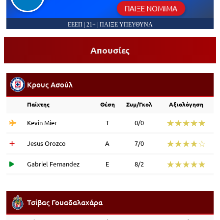
ΠΑΙΞΕ ΝΟΜΙΜΑ
ΕΕΕΠ | 21+ | ΠΑΙΞΕ ΥΠΕΥΘΥΝΑ
Απουσίες
Κρους Ασούλ
Παίχτης
Θέση
Συμ/Γκολ
Αξιολόγηση
☆☆☆☆☆
★★★★★
Kevin Mier
Τ
0/0
☆☆☆☆☆
★★★★★
Jesus Orozco
Α
7/0
☆☆☆☆☆
★★★★★
Gabriel Fernandez
Ε
8/2
Τσίβας Γουαδαλαχάρα