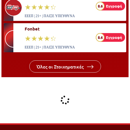
☆☆☆☆☆
★★★★★
8.6
Εγγραφή
ΕΕΕΠ | 21+ | ΠΑΙΞΕ ΥΠΕΥΘΥΝΑ
Fonbet
☆☆☆☆☆
★★★★★
8.6
Εγγραφή
ΕΕΕΠ | 21+ | ΠΑΙΞΕ ΥΠΕΥΘΥΝΑ
Όλες οι Στοιχηματικές