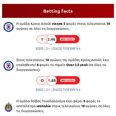
Betting facts
Η ομάδα Κρους Ασούλ
νίκησε 5
φορές στους τελευταίους
10
αγώνες σε όλες τις διοργανώσεις.
1
2.46
ΕΕΕΠ | 21+ | ΠΑΙΞΕ ΥΠΕΥΘΥΝΑ
Στους τελευταίους
10
αγώνες της ομάδας Κρους Ασούλ, έχει
επαληθευτεί
6
φορές το σημείο
Over 2.5 γκολ
(σε όλες τις
διοργανώσεις).
O
1.88
ΕΕΕΠ | 21+ | ΠΑΙΞΕ ΥΠΕΥΘΥΝΑ
Η ομάδα Τσίβας Γουαδαλαχάρα έχει φέρει
5
φορές το
αποτέλεσμα
ισοπαλία
στους τελευταίους
10
αγώνες σε όλες
τις διοργανώσεις.