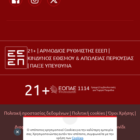
21+ | ΑΡΜΟΔΙΟΣ ΡΥΘΜΙΣΤΗΣ ΕΕΕΠ |
ΚΙΝΔΥΝΟΣ ΕΘΙΣΜΟΥ & ΑΠΩΛΕΙΑΣ ΠΕΡΙΟΥΣΙΑΣ
|
ΠΑΙΞΕ ΥΠΕΥΘΥΝΑ
21+
Πολιτική προστασίας δεδομένων |
Πολιτική cookies |
Όροι Χρήσης |
Σχετικά με εμάς |
Editorial Policy |
Διαφάνεια Εμπορικών Συνεργασιών |
Υπεύθυνο Παιχνίδι
Ο ιστότοπος χρησιμοποιεί Cookies για την καλύτερη εμπειρία
σας. Χρησιμοποιώντας αυτόν τον ιστότοπο, συμφωνείτε με την
© 2026 Matchmoney
χρήση των
Cookies
.