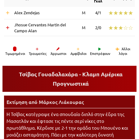
Γκολ
☆☆☆☆☆
★★★★★
Alex Zendejas
Μ
4/1
Jhosue Cervantes Martin del
☆☆☆☆☆
★★★★★
Μ
2/0
Campo Alan
Άλλοι
Tιμωρημένοι
Τραυματίες
Άρρωστοι
Αμφίβολοι
Επιστρέφουν
λόγοι
Τσίβας Γουαδαλαχάρα - Κλαμπ Αμέρικα
Προγνωστικά
Εκτίμηση από
Μάρκος Λιάκουρας
Η Τσίβας κατέγραψε ένα σπουδαίο διπλό στην έδρα της
Μασατλάν και έφτασε τις πέντε σερί νίκες στο
πρωτάθλημα. Κέρδισε με 2-1 την ομάδα του Μπουένο και
μοιάζει ασταμάτητη. Πάει με την καλύτερη δυνατή