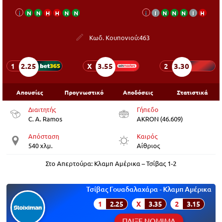
i
Ν
Ν
Η
Η
Ν
Ν
i
Ι
Ν
Ν
Ν
Ι
Η
Κωδ. Κουπονιού:
463
2.25
3.55
3.30
1
X
2
Απουσίες
Προγνωστικό
Αποδόσεις
Στατιστικά
Διαιτητής
Γήπεδο
C. A. Ramos
AKRON (46.609)
Απόσταση
Καιρός
540 χλμ.
Αίθριος
Στο Απερτούρα: Κλαμπ Αμέρικα – Τσίβας 1-2
Τσίβας Γουαδαλαχάρα - Κλαμπ Αμέρικα
1
2.25
X
3.35
2
3.15
ΠΑΙΞΕ ΝΟΜΙΜΑ