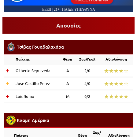
ΕΕΕΠ | 21+ | ΠΑΙΞΕ ΥΠΕΥΘΥΝΑ
Απουσίες
Τσίβας Γουαδαλαχάρα
Παίχτης
Θέση
Συμ/Γκολ
Αξιολόγηση
☆☆☆☆☆
★★★★★
Gilberto Sepulveda
Α
2/0
☆☆☆☆☆
★★★★★
Jose Castillo Perez
Α
4/0
☆☆☆☆☆
★★★★★
Luis Romo
Μ
6/2
Κλαμπ Αμέρικα
Συμ/
Παίχτης
Θέση
Αξιολόγηση