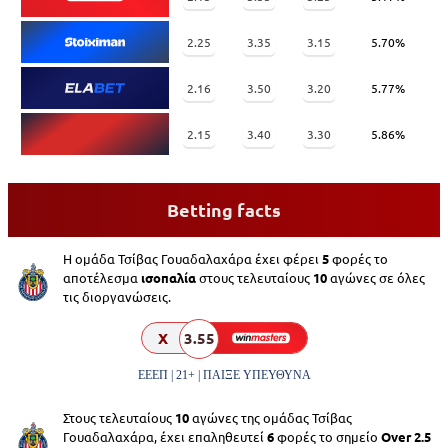
2.25
3.35
3.15
5.70%
2.16
3.50
3.20
5.77%
2.15
3.40
3.30
5.86%
Betting facts
Η ομάδα Τσίβας Γουαδαλαχάρα έχει φέρει
5
φορές το
αποτέλεσμα
ισοπαλία
στους τελευταίους
10
αγώνες σε όλες
τις διοργανώσεις.
X
3.55
ΕΕΕΠ | 21+ | ΠΑΙΞΕ ΥΠΕΥΘΥΝΑ
Στους τελευταίους
10
αγώνες της ομάδας Τσίβας
Γουαδαλαχάρα, έχει επαληθευτεί
6
φορές το σημείο
Over 2.5