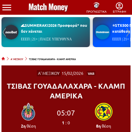
ΠΡΟΓΝΩΣΤΙΚΑ
ΕΓΓΡΑΦΗ
🌊SUMMERAKI2026 Προσφορά* που
⭐STX500 
δεν χάνεται
κατάθεση*
ΕΕΕΠ | 21+ | ΠΑΙΞΕ ΥΠΕΥΘΥΝΑ
ΕΕΕΠ | 21+
Α' ΜΕΞΙΚΟΥ
ΤΣΙΒΑΣ ΓΟΥΑΔΑΛΑΧΑΡΑ - ΚΛΑΜΠ ΑΜΕΡΙΚΑ
Α' ΜΕΞΙΚΟΥ
15/02/2026
VAR
ΤΣΙΒΑΣ ΓΟΥΑΔΑΛΑΧΑΡΑ - ΚΛΑΜΠ
ΑΜΕΡΙΚΑ
05:07
1
:
0
2η
θέση
8η
θέση