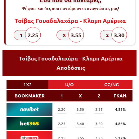
Ψήφισε και δες που ποντάρουν οι αναγνώστες μας!
Τσίβας Γουαδαλαχάρα - Κλαμπ Αμέρικα
2.25
3.55
3.30
1
X
2
Τσίβας Γουαδαλαχάρα - Κλαμπ Αμέρικα
Αποδόσεις
1X2
U/O
GG/NG
BOOKMAKER
1
X
2
ΓΚΑΝ.
2.20
3.50
3.25
4.58%
2.25
3.40
3.20
4.86%
2.15
3.55
3.25
5.17%