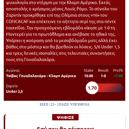
ψυχολογία στο ντέρμπι με την Κλαμπ Αμέρικα. Εκτός
αποστολής ο χρήσιμος μέσος Λουίς Ρόμο. Το σύνολο του
Ζαρντίν προκρίθηκε επί της Ολίμπια στους «16» του
CONCACAF και επέκτεινε το αήττητο σερί της στα πέντε
παιχνίδια. Την προηγούμενη εβδομάδα νίκησε με 1-0 τη
Μοντερέι για το πρωτάθλημα και ανέβασε το ηθικό της.
Υπάρχει η κούραση από το μεσοβδόμαδο ματς αλλά έχει
βάθος στο ρόστερ και θα βρεθούν οι λύσεις. 5/6 Under 1,5
και τρεις λευκές ισοπαλίες στις τελευταίες συναντήσεις
τους στη Γουαδαλαχάρα.
Αγώνας
Stake
Result
Profit
Τσίβας Γουαδαλαχάρα - Κλαμπ Αμέρικα
10.00
1-0
+7.00
Σημείο
1.70
Under 2,5
ΕΕΕΠ | 21+ | ΠΑΙΞΕ ΥΠΕΥΘΥΝΑ
ΨΗΦΙΣΕ
Εσύ που θα πόνταρες;