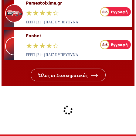
Pamestoixima.gr
☆☆☆☆☆
★★★★★
8.6
Εγγραφή
ΕΕΕΠ | 21+ | ΠΑΙΞΕ ΥΠΕΥΘΥΝΑ
Fonbet
☆☆☆☆☆
★★★★★
8.6
Εγγραφή
ΕΕΕΠ | 21+ | ΠΑΙΞΕ ΥΠΕΥΘΥΝΑ
Όλες οι Στοιχηματικές