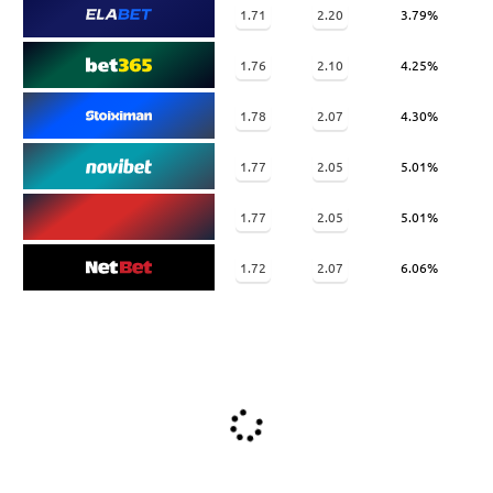
1.71
2.20
3.79%
1.76
2.10
4.25%
1.78
2.07
4.30%
1.77
2.05
5.01%
1.77
2.05
5.01%
1.72
2.07
6.06%