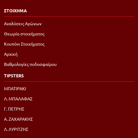
ΣΤΟΙΧΗΜΑ
Αναλύσεις Αγώνων
Θεωρία στοιχήματος
Κουπόνι Στοιχήματος
Αρχική
Βαθμολογίες ποδοσφαίρου
TIPSTERS
ΜΠΑΤΙΡΑΚΙ
Λ. ΜΠΑΛΑΦΑΣ
Γ. ΠΕΤΡΗΣ
Α. ΖΑΧΑΡΑΚΗΣ
Λ. ΛΥΡΙΤΖΗΣ