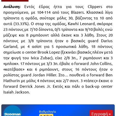
Ανάλυση:
Εντός έδρας ήττα για τους Clippers στο
προηγούμενο, με 104-114 από τους Blazers. Κλασσικά λίγα
τρίποντα η ομάδα, σούταρε μόλις 30, βάζοντας τα 10 από
αυτά (33.33%). Ο σταρ της ομάδας, Kawhi Leonard, σκόραρε
23 πόντους με 7/10 δίποντα, 0/5 τρίποντα και 9/10 βολές ενώ
μάζεψε και 8 ριμπάουντ αλλά έκανε και 3 λάθη. Στους 20
πόντους με 3/8 τρίποντα ήταν ο βασικός guard Darius
Garland, με 4 ασίστ για 5 προσωπικά λάθη. 18 πόντους
σημείωσε ο center Brook Lopez (ξεκινάει βασικός πλέον μετά
την φυγή του Ivica Zubac), είχε 2/8 3π., 7 ριμπάουντ και 3
«μπλοκ». 17 πόντους με 3/3 3π. έβαλε ο forward John Collins,
«κατέβασε» και 6 ριμπάουντ, στους 16 πόντους ήταν ο
ρολίστας guard Jordan Miller. Στο… πουθενά ο forward Ben
Mathurin με μόλις 4 πόντους και 2/7 σουτ. 3 «τάπες» έκανε ο
forward Derrick Jones Jr. Εκτός και πάλι ο back-up center
Isaiah Jackson.
Βαθμολογία
Εγγραφή »