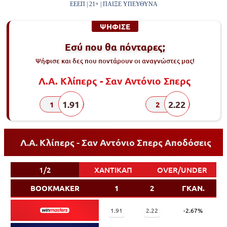
ΕΕΕΠ | 21+ | ΠΑΙΞΕ ΥΠΕΥΘΥΝΑ
ΨΗΦΙΣΕ
Εσύ που θα πόνταρες;
Ψήφισε και δες που ποντάρουν οι αναγνώστες μας!
Λ.Α. Κλίπερς - Σαν Αντόνιο Σπερς
1.91
2.22
1
2
Λ.Α. Κλίπερς - Σαν Αντόνιο Σπερς Αποδόσεις
1/2
ΧΑΝΤΙΚΑΠ
OVER/UNDER
BOOKMAKER
1
2
ΓΚΑΝ.
1.91
2.22
-2.67%