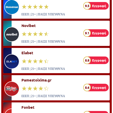
☆☆☆☆☆
★★★★★
9.5
Εγγραφή
ΕΕΕΠ | 21+ | ΠΑΙΞΕ ΥΠΕΥΘΥΝΑ
Novibet
☆☆☆☆☆
★★★★★
9.1
Εγγραφή
ΕΕΕΠ | 21+ | ΠΑΙΞΕ ΥΠΕΥΘΥΝΑ
Elabet
☆☆☆☆☆
★★★★★
8.8
Εγγραφή
ΕΕΕΠ | 21+ | ΠΑΙΞΕ ΥΠΕΥΘΥΝΑ
Pamestoixima.gr
☆☆☆☆☆
★★★★★
8.6
Εγγραφή
ΕΕΕΠ | 21+ | ΠΑΙΞΕ ΥΠΕΥΘΥΝΑ
Fonbet