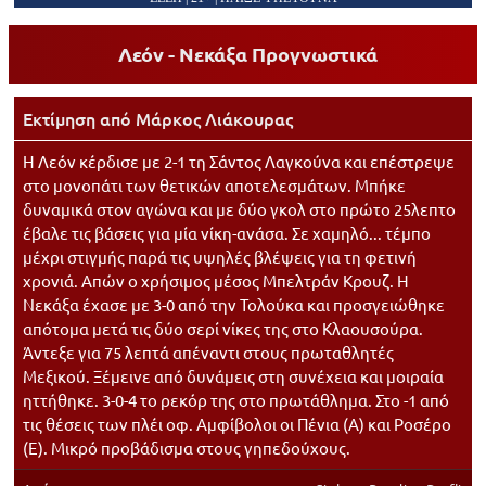
Λεόν - Νεκάξα
Προγνωστικά
Εκτίμηση από
Μάρκος Λιάκουρας
Η Λεόν κέρδισε με 2-1 τη Σάντος Λαγκούνα και επέστρεψε
στο μονοπάτι των θετικών αποτελεσμάτων. Μπήκε
δυναμικά στον αγώνα και με δύο γκολ στο πρώτο 25λεπτο
έβαλε τις βάσεις για μία νίκη-ανάσα. Σε χαμηλό... τέμπο
μέχρι στιγμής παρά τις υψηλές βλέψεις για τη φετινή
χρονιά. Απών ο χρήσιμος μέσος Μπελτράν Κρουζ. Η
Νεκάξα έχασε με 3-0 από την Τολούκα και προσγειώθηκε
απότομα μετά τις δύο σερί νίκες της στο Κλαουσούρα.
Άντεξε για 75 λεπτά απέναντι στους πρωταθλητές
Μεξικού. Ξέμεινε από δυνάμεις στη συνέχεια και μοιραία
ηττήθηκε. 3-0-4 το ρεκόρ της στο πρωτάθλημα. Στο -1 από
τις θέσεις των πλέι οφ. Αμφίβολοι οι Πένια (Α) και Ροσέρο
(Ε). Μικρό προβάδισμα στους γηπεδούχους.