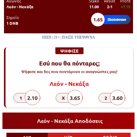
Αγώνας
Stake
Result
Profit
Λεόν - Νεκάξα
11.00
2-1
+7.15
Σημείο
1.65
1 DNB
ΕΕΕΠ | 21+ | ΠΑΙΞΕ ΥΠΕΥΘΥΝΑ
ΨΗΦΙΣΕ
Εσύ που θα πόνταρες;
Ψήφισε και δες που ποντάρουν οι αναγνώστες μας!
Λεόν - Νεκάξα
2.10
3.65
3.60
1
X
2
Λεόν - Νεκάξα Αποδόσεις