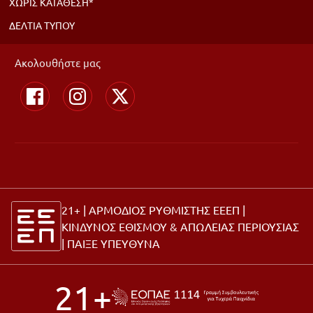
ΧΩΡΙΣ ΚΑΤΑΘΕΣΗ*
ΔΕΛΤΙΑ ΤΥΠΟΥ
Ακολουθήστε μας
21+ | ΑΡΜΟΔΙΟΣ ΡΥΘΜΙΣΤΗΣ ΕΕΕΠ |
ΚΙΝΔΥΝΟΣ ΕΘΙΣΜΟΥ & ΑΠΩΛΕΙΑΣ ΠΕΡΙΟΥΣΙΑΣ
|
ΠΑΙΞΕ ΥΠΕΥΘΥΝΑ
21+