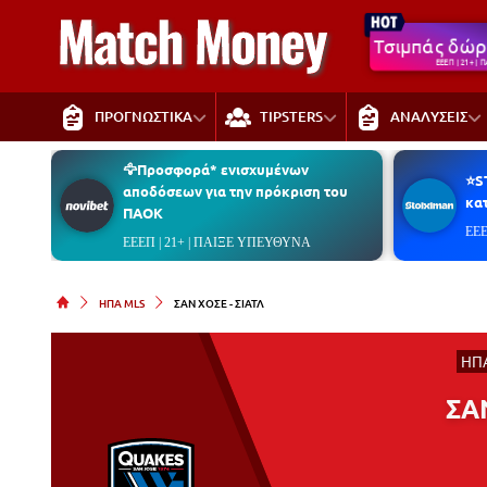
Τσιμπάς δώρα
ΕΕΕΠ | 21+ |
ΠΡΟΓΝΩΣΤΙΚΑ
TIPSTERS
ΑΝΑΛΥΣΕΙΣ
🦅Προσφορά* ενισχυμένων
⭐S
αποδόσεων για την πρόκριση του
κα
ΠΑΟΚ
ΕΕΕ
ΕΕΕΠ | 21+ | ΠΑΙΞΕ ΥΠΕΥΘΥΝΑ
ΗΠΑ MLS
ΣΑΝ ΧΟΣΕ - ΣΙΑΤΛ
ΗΠ
ΣΑΝ