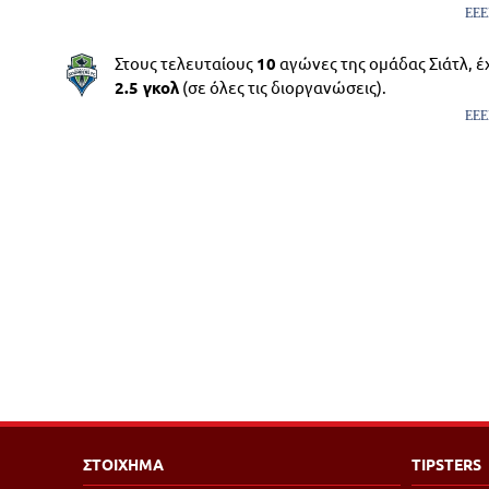
ΕΕΕ
Στους τελευταίους
10
αγώνες της ομάδας Σιάτλ, έ
2.5 γκολ
(σε όλες τις διοργανώσεις).
ΕΕΕ
ΣΤΟΙΧΗΜΑ
TIPSTERS