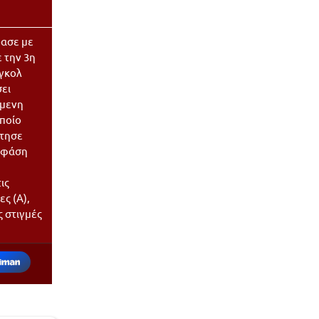
ρασε με
 την 3η
 γκολ
σει
όμενη
οποίο
άτησε
η φάση
ις
ς (Α),
ς στιγμές