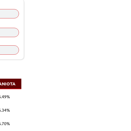
ΑΝΙΟΤΑ
6.49%
6.34%
6.70%