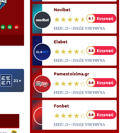
Novibet
☆☆☆☆☆
★★★★★
9.1
Εγγραφή
Ν
Ν
Η
ΕΕΕΠ | 21+ | ΠΑΙΞΕ ΥΠΕΥΘΥΝΑ
Elabet
☆☆☆☆☆
★★★★★
8.8
Εγγραφή
ΕΕΕΠ | 21+ | ΠΑΙΞΕ ΥΠΕΥΘΥΝΑ
Pamestoixima.gr
☆☆☆☆☆
★★★★★
8.6
Εγγραφή
ΕΕΕΠ | 21+ | ΠΑΙΞΕ ΥΠΕΥΘΥΝΑ
Fonbet
☆☆☆☆☆
★★★★★
8.6
Εγγραφή
ΕΕΕΠ | 21+ | ΠΑΙΞΕ ΥΠΕΥΘΥΝΑ