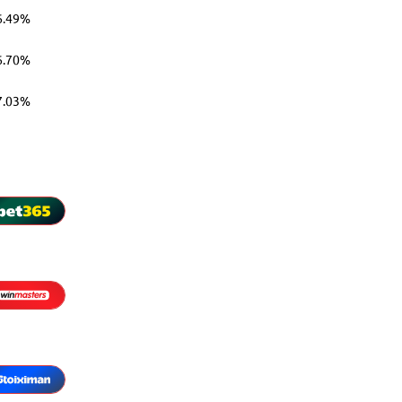
6.49%
6.70%
7.03%