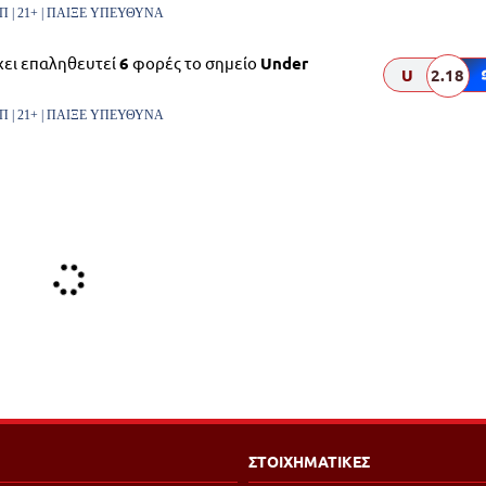
Π | 21+ | ΠΑΙΞΕ ΥΠΕΥΘΥΝΑ
χει επαληθευτεί
6
φορές το σημείο
Under
U
2.18
Π | 21+ | ΠΑΙΞΕ ΥΠΕΥΘΥΝΑ
ΣΤΟΙΧΗΜΑΤΙΚΕΣ