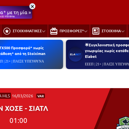
* με τη μία »
 ΠΑΙΞΕ ΥΠΕΥΘΥΝΑ
ΣΤΟΙΧΗΜΑΤΙΚΕΣ
ΠΡΟΣΦΟΡΕΣ*
ΣΤΟΙΧΗΜΑ
🌟Συγκλονιστική προσφ
TX500 Προσφορά* χωρίς
γνωριμίας χωρίς κατάθε
τάθεση* από τη Stoiximan
Elabet
Π | 21+ | ΠΑΙΞΕ ΥΠΕΥΘΥΝΑ
ΕΕΕΠ | 21+ | ΠΑΙΞΕ ΥΠΕΥ
Α MLS
16/03/2026
VAR
 ΧΟΣΕ - ΣΙΑΤΛ
01:00