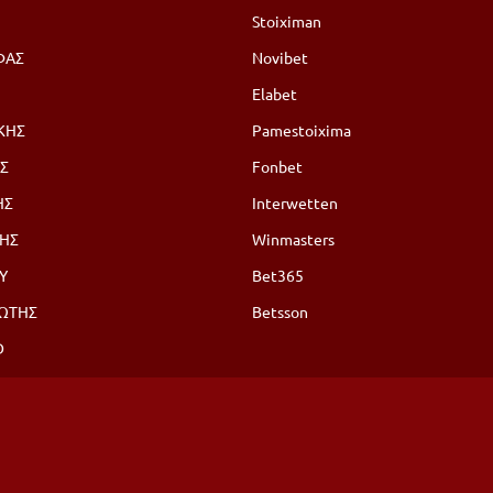
Ι
Stoiximan
ΦΑΣ
Novibet
Elabet
ΚΗΣ
Pamestoixima
ΗΣ
Fonbet
ΗΣ
Interwetten
ΛΗΣ
Winmasters
Υ
Bet365
ΙΩΤΗΣ
Betsson
D