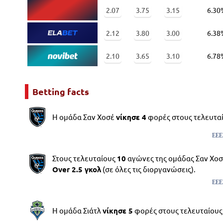
2.07
3.75
3.15
6.30
2.12
3.80
3.00
6.38
2.10
3.65
3.10
6.78
Betting facts
Η ομάδα Σαν Χοσέ
νίκησε 4
φορές στους τελευτα
ΕΕΕ
Στους τελευταίους
10
αγώνες της ομάδας Σαν Χοσ
Over 2.5 γκολ
(σε όλες τις διοργανώσεις).
ΕΕΕ
Η ομάδα Σιάτλ
νίκησε 5
φορές στους τελευταίου