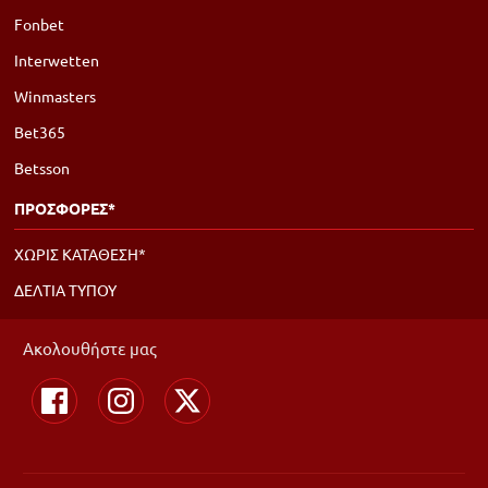
Fonbet
Interwetten
Winmasters
Bet365
Betsson
ΠΡΟΣΦΟΡΕΣ*
ΧΩΡΙΣ ΚΑΤΑΘΕΣΗ*
ΔΕΛΤΙΑ ΤΥΠΟΥ
Ακολουθήστε μας