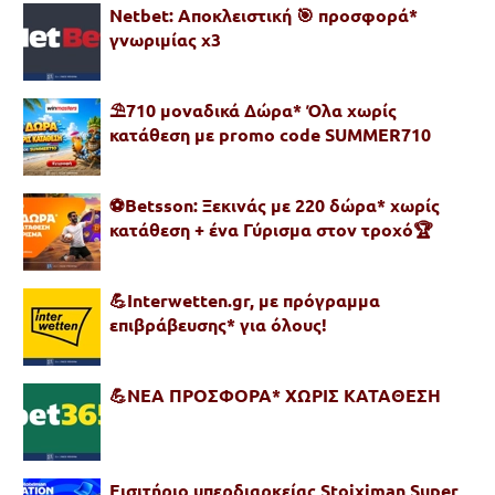
Netbet: Αποκλειστική 🎯 προσφορά*
γνωριμίας x3
⛱️710 μοναδικά Δώρα* Όλα χωρίς
κατάθεση με promo code SUMMER710
⚽Betsson: Ξεκινάς με 220 δώρα* χωρίς
κατάθεση + ένα Γύρισμα στον τροχό🏆
💪Interwetten.gr, με πρόγραμμα
επιβράβευσης* για όλους!
💪ΝΕΑ ΠΡΟΣΦΟΡΑ* ΧΩΡΙΣ ΚΑΤΑΘΕΣΗ
Εισιτήριο υπερδιαρκείας Stoiximan Super