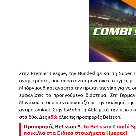
Στην Premier League, την Bundesliga και τη Super
αναμετρήσεις που υπόσχονται μοναδικές στιγμές με
Μπόρνμουθ και αναζητά την πρώτη της νίκη για να δια
εμφανίσεις το προηγούμενο διάστημα. Στη Γερμανί
Μονάχου, η οποία εντυπωσιάζει με την εκκίνησή της 
αντιμετωπίσει. Στην Ελλάδα, η ΑΕΚ μετά την πειστικ
στα δύο. Δες
εδώ
όλες τις προσφορές Betsson.
Προσφορές Betsson *.
Τα Betsson Combi Sp
ποικιλία στα Ειδικά στοιχήματα Ημέρας!