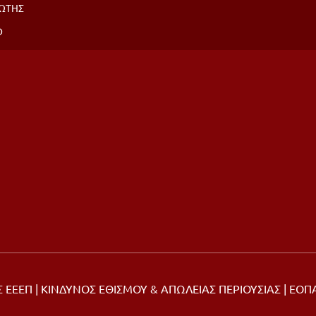
ΙΩΤΗΣ
D
 ΕΕΕΠ | ΚΙΝΔΥΝΟΣ ΕΘΙΣΜΟΥ & ΑΠΩΛΕΙΑΣ ΠΕΡΙΟΥΣΙΑΣ |
ΕΟΠΑ