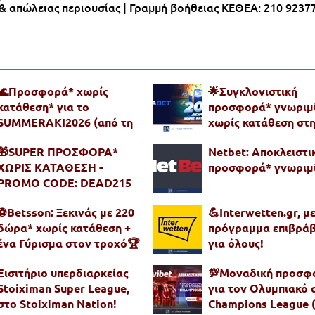
 & απώλειας περιουσίας | Γραμμή βοήθειας ΚΕΘΕΑ: 210 92377
🌊Προσφορά* χωρίς
🌟Συγκλονιστική
κατάθεση* για το
προσφορά* γνωριμ
SUMMERAKI2026 (από τη
χωρίς κατάθεση στ
Novibet)
Elabet
🎁SUPER ΠΡΟΣΦΟΡΑ*
Netbet: Αποκλειστι
ΧΩΡΙΣ ΚΑΤΑΘΕΣΗ -
προσφορά* γνωριμί
PROMO CODE: DEAD215
⚽Betsson: Ξεκινάς με 220
💪Interwetten.gr, μ
δώρα* χωρίς κατάθεση +
πρόγραμμα επιβράβ
ένα Γύρισμα στον τροχό🏆
για όλους!
Εισιτήριο υπερδιαρκείας
💯Μοναδική προσφ
Stoiximan Super League,
για τoν Ολυμπιακό 
στο Stoiximan Nation!
Champions League 