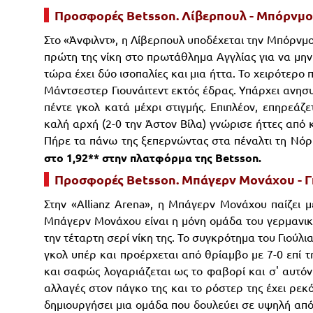
Προσφορές Betsson. Λίβερπουλ - Μπόρνμο
Στο «Άνφιλντ», η Λίβερπουλ υποδέχεται την Μπόρνμο
πρώτη της νίκη στο πρωτάθλημα Αγγλίας για να μην μ
τώρα έχει δύο ισοπαλίες και μια ήττα. Το χειρότερο 
Μάντσεστερ Γιουνάιτεντ εκτός έδρας. Υπάρχει ανησυ
πέντε γκολ κατά μέχρι στιγμής. Επιπλέον, επηρεάζ
καλή αρχή (2-0 την Άστον Βίλα) γνώρισε ήττες από 
Πήρε τα πάνω της ξεπερνώντας στα πέναλτι τη Νόριτ
στο 1,92** στην πλατφόρμα της Betsson.
Προσφορές Betsson. Μπάγερν Μονάχου - Γ
Στην «Allianz Arena», η Μπάγερν Μονάχου παίζει μ
Μπάγερν Μονάχου είναι η μόνη ομάδα του γερμανικο
την τέταρτη σερί νίκη της. Το συγκρότημα του Γιούλι
γκολ υπέρ και προέρχεται από θρίαμβο με 7-0 επί 
και σαφώς λογαριάζεται ως το φαβορί και σ' αυτόν
αλλαγές στον πάγκο της και το ρόστερ της έχει ρεκό
δημιουργήσει μια ομάδα που δουλεύει σε υψηλή απ