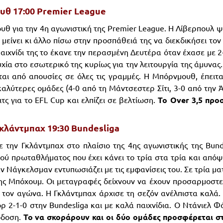
υθ 17:00 Premier League
υθ για την 4η αγωνιστική της Premier League. Η Λίβερπουλ ψ
είνει κι άλλο πίσω στην προσπάθειά της να διεκδικήσει τον 
παιχνίδι της το έκανε την περασμένη Δευτέρα όταν έχασε με 2
χία στο εσωτερικό της κυρίως για την λειτουργία της άμυνας
εται από απουσίες σε όλες τις γραμμές. Η Μπόρνμουθ, έπειτ
καλύτερες ομάδες (4-0 από τη Μάντσεστερ Σίτι, 3-0 από την 
ς για το EFL Cup και ελπίζει σε βελτίωση.
To Over 3,5 προ
κλάντμπαχ 19:30 Bundesliga
ε την Γκλάντμπαχ στο πλαίσιο της 4ης αγωνιστικής της Bund
ύ πρωταθλήματος που έχει κάνει το τρία στα τρία και από
αν Νάγκελσμαν εντυπωσιάζει με τις εμφανίσεις του. Σε τρία ματ
της Μπόχουμ. Οι μεταγραφές δείχνουν να έχουν προσαρμοστ
 τον αγώνα. Η Γκλάντμπαχ άρχισε τη σεζόν ανέλπιστα καλά.
ρ 2-1-0 στην Bundesliga και με καλά παιχνίδια. Ο Ντάνιελ Φ
όδοση.
Το να σκοράρουν και οι δύο ομάδες προσφέρεται στ