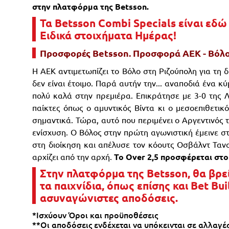
στην πλατφόρμα της Betsson.
Τα Betsson Combi Specials είναι εδώ
Ειδικά στοιχήματα Ημέρας!
Προσφορές Betsson. Προσφορά ΑΕΚ - Βόλο
H AEK αντιμετωπίζει το Βόλο στη Ριζούπολη για τη 
δεν είναι έτοιμο. Παρά αυτήν την... αναποδιά ένα κ
πολύ καλά στην πρεμιέρα. Επικράτησε με 3-0 της Λ
παίκτες όπως ο αμυντικός Βίντα κι ο μεσοεπιθετι
σημαντικά. Τώρα, αυτό που περιμένει ο Αργεντινός τ
ενίσχυση. Ο Βόλος στην πρώτη αγωνιστική έμεινε σ
στη διοίκηση και απέλυσε τον κόουτς Οσβάλντ Τα
αρχίζει από την αρχή.
Το Over 2,5 προσφέρεται στο
Στην πλατφόρμα της Betsson, θα βρε
τα παιχνίδια, όπως επίσης και Bet Bu
ασυναγώνιστες αποδόσεις.
*Ισχύουν Όροι και προϋποθέσεις
**Οι αποδόσεις ενδέχεται να υπόκεινται σε αλλαγέ