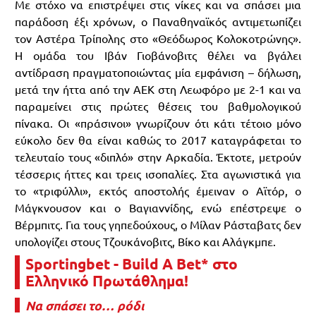
Με στόχο να επιστρέψει στις νίκες και να σπάσει μια
παράδοση έξι χρόνων, ο Παναθηναϊκός αντιμετωπίζει
τον Αστέρα Τρίπολης στο «Θεόδωρος Κολοκοτρώνης».
Η ομάδα του Ιβάν Γιοβάνοβιτς θέλει να βγάλει
αντίδραση πραγματοποιώντας μία εμφάνιση – δήλωση,
μετά την ήττα από την ΑΕΚ στη Λεωφόρο με 2-1 και να
παραμείνει στις πρώτες θέσεις του βαθμολογικού
πίνακα. Οι «πράσινοι» γνωρίζουν ότι κάτι τέτοιο μόνο
εύκολο δεν θα είναι καθώς το 2017 καταγράφεται το
τελευταίο τους «διπλό» στην Αρκαδία. Έκτοτε, μετρούν
τέσσερις ήττες και τρεις ισοπαλίες. Στα αγωνιστικά για
το «τριφύλλι», εκτός αποστολής έμειναν ο Αϊτόρ, ο
Μάγκνουσον και ο Βαγιαννίδης, ενώ επέστρεψε ο
Βέρμπιτς. Για τους γηπεδούχους, ο Μίλαν Ράσταβατς δεν
υπολογίζει στους Τζουκάνοβιτς, Βίκο και Αλάγκμπε.
Sportingbet - Build A Bet* στο
Ελληνικό Πρωτάθλημα!
Να σπάσει το… ρόδι