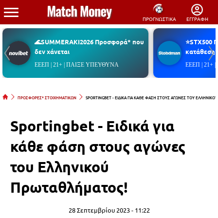
ΠΡΟΓΝΩΣΤΙΚΑ
ΕΓΓΡΑΦΗ
🌊SUMMERAKI2026 Προσφορά* που
⭐STX500 
δεν χάνεται
κατάθεση*
ΕΕΕΠ | 21+ | ΠΑΙΞΕ ΥΠΕΥΘΥΝΑ
ΕΕΕΠ | 21+
ΠΡΟΣΦΟΡΕΣ* ΣΤΟΙΧΗΜΑΤΙΚΩΝ
SPORTINGBET - ΕΙΔΙΚΑ ΓΙΑ ΚΑΘΕ ΦΑΣΗ ΣΤΟΥΣ ΑΓΩΝΕΣ ΤΟΥ ΕΛΛΗΝΙΚ
Sportingbet - Ειδικά για
κάθε φάση στους αγώνες
του Ελληνικού
Πρωταθλήματος!
28 Σεπτεμβρίου 2023 - 11:22