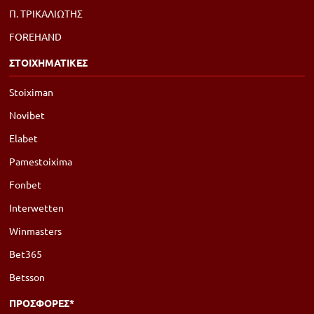
Π. ΤΡΙΚΑΛΙΩΤΗΣ
FOREHAND
ΣΤΟΙΧΗΜΑΤΙΚΕΣ
Stoiximan
Novibet
Elabet
Pamestoixima
Fonbet
Interwetten
Winmasters
Bet365
Betsson
ΠΡΟΣΦΟΡΕΣ*