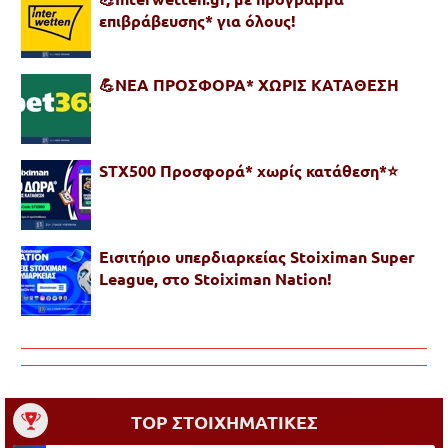
επιβράβευσης* για όλους!
💪ΝΕΑ ΠΡΟΣΦΟΡΑ* ΧΩΡΙΣ ΚΑΤΑΘΕΣΗ
STX500 Προσφορά* χωρίς κατάθεση*⭐
Εισιτήριο υπερδιαρκείας Stoiximan Super
League, στο Stoiximan Nation!
TOP ΣΤΟΙΧΗΜΑΤΙΚΕΣ