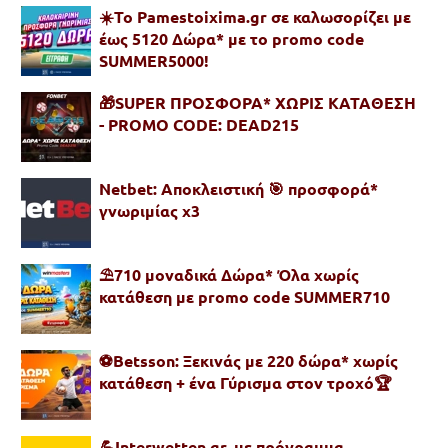
☀️To Pamestoixima.gr σε καλωσορίζει με
έως 5120 Δώρα* με το promo code
SUMMER5000!
🎁SUPER ΠΡΟΣΦΟΡΑ* ΧΩΡΙΣ ΚΑΤΑΘΕΣΗ
- PROMO CODE: DEAD215
Netbet: Αποκλειστική 🎯 προσφορά*
γνωριμίας x3
⛱️710 μοναδικά Δώρα* Όλα χωρίς
κατάθεση με promo code SUMMER710
⚽Betsson: Ξεκινάς με 220 δώρα* χωρίς
κατάθεση + ένα Γύρισμα στον τροχό🏆
💪Interwetten.gr, με πρόγραμμα