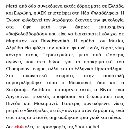
Μετά από δύο συνεχόμενα εκτός έδρας ματς σε Ελλάδα
και Ευρώπη, η ΑΕΚ επιστρέφει στη Νέα Φιλαδέλφεια. Η
Ένωση φιλοξενεί τον Ατρόμητο, έχοντας την ψυχολογία
στα ύψη μετά την άκρως επιτυχημένη
«διαβολοβδομάδα» που είχε να διαχειριστεί κόντρα σε
Μπράιτον και Παναθηναϊκό. Η ομάδα του Ματίας
Αλμέιδα θα ψάξει την πρώτη φετινή εντός έδρας νίκη
κόντρα στους Περιστεριώτες, μετά από τέσσερις
αγώνες που έχει δώσει για τα προκριματικά του
Champions League, αλλά και το Ελληνικό Πρωτάθλημα.
Στο αγωνιστικό κομμάτι, στην αποστολή
συμπεριλήφθηκε τόσο ο Μουκουντί, όσο και ο
Χατζισαφί. Αντίθετα, παραμένει εκτός ο Βίντα, ενώ
Αργεντινός τεχνικός αποφάσισε να ξεκουράσει τους
Πινέδα και Μοχαμαντί. Τέσσερις συνεχόμενες νίκες
μετρά ο «δικέφαλος αετός» κόντρα στον Ατρόμητο, ενώ
στις τρεις από αυτές σημειώθηκαν τρία γκολ και πάνω.
Δες
εδώ
όλες τις προσφορές της Sportingbet.