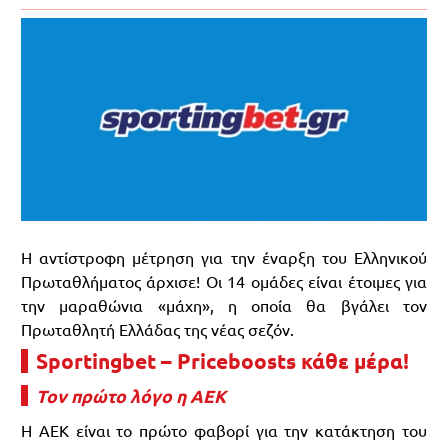
Η αντίστροφη μέτρηση για την έναρξη του Ελληνικού
Πρωταθλήματος άρχισε! Οι 14 ομάδες είναι έτοιμες για
την μαραθώνια «μάχη», η οποία θα βγάλει τον
Πρωταθλητή Ελλάδας της νέας σεζόν.
Sportingbet
–
Priceboosts
κάθε μέρα!
Τον πρώτο λόγο η ΑΕΚ
Η ΑΕΚ είναι το πρώτο φαβορί για την κατάκτηση του