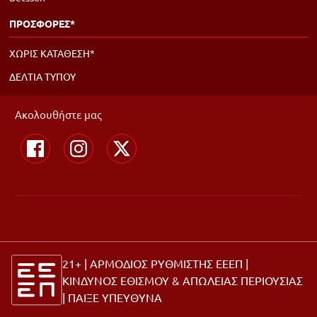
ΠΡΟΣΦΟΡΕΣ*
ΧΩΡΙΣ ΚΑΤΑΘΕΣΗ*
ΔΕΛΤΙΑ ΤΥΠΟΥ
Ακολουθήστε μας
21+ | ΑΡΜΟΔΙΟΣ ΡΥΘΜΙΣΤΗΣ ΕΕΕΠ |
ΚΙΝΔΥΝΟΣ ΕΘΙΣΜΟΥ & ΑΠΩΛΕΙΑΣ ΠΕΡΙΟΥΣΙΑΣ
|
ΠΑΙΞΕ ΥΠΕΥΘΥΝΑ