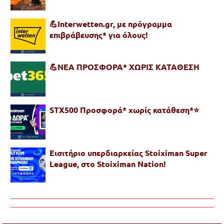
💪Interwetten.gr, με πρόγραμμα
επιβράβευσης* για όλους!
💪ΝΕΑ ΠΡΟΣΦΟΡΑ* ΧΩΡΙΣ ΚΑΤΑΘΕΣΗ
STX500 Προσφορά* χωρίς κατάθεση*⭐
Εισιτήριο υπερδιαρκείας Stoiximan Super
League, στο Stoiximan Nation!