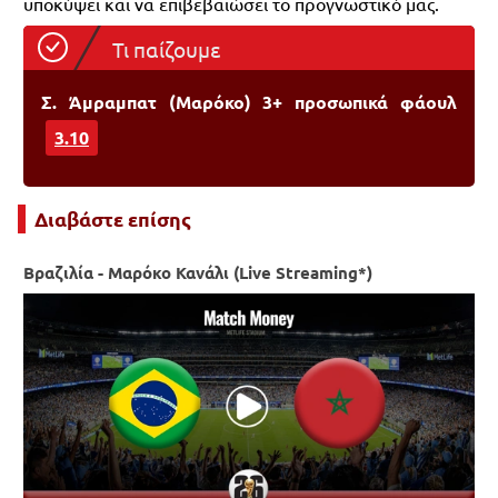
υποκύψει και να επιβεβαιώσει το προγνωστικό μας.
Τι παίζουμε
Σ. Άμραμπατ (Μαρόκο) 3+ προσωπικά φάουλ
3.10
Διαβάστε επίσης
Βραζιλία - Μαρόκο Κανάλι (Live Streaming*)