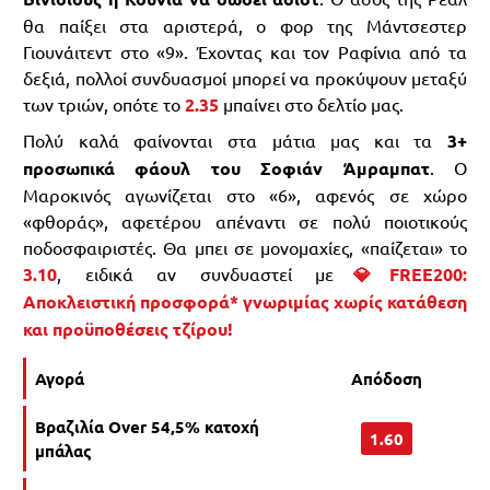
θα παίξει στα αριστερά, ο φορ της Μάντσεστερ
Γιουνάιτεντ στο «9». Έχοντας και τον Ραφίνια από τα
δεξιά, πολλοί συνδυασμοί μπορεί να προκύψουν μεταξύ
των τριών, οπότε το
2.35
μπαίνει στο δελτίο μας.
Πολύ καλά φαίνονται στα μάτια μας και τα
3+
προσωπικά φάουλ του Σοφιάν Άμραμπατ
. Ο
Μαροκινός αγωνίζεται στο «6», αφενός σε χώρο
«φθοράς», αφετέρου απέναντι σε πολύ ποιοτικούς
ποδοσφαιριστές. Θα μπει σε μονομαχίες, «παίζεται» το
3.10
, ειδικά αν συνδυαστεί με
💎FREE200:
Αποκλειστική προσφορά* γνωριμίας χωρίς κατάθεση
και προϋποθέσεις τζίρου!
Αγορά
Απόδοση
Βραζιλία Over 54,5% κατοχή
1.60
μπάλας