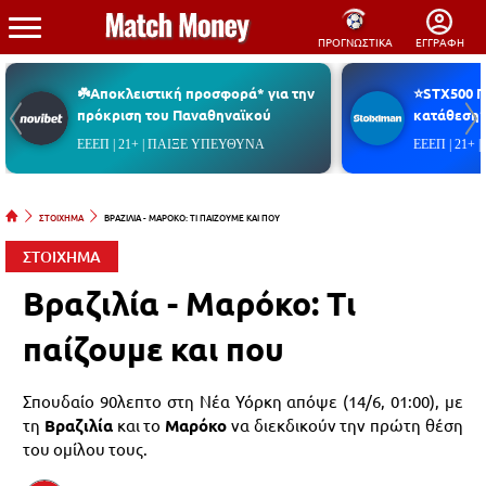
ΠΡΟΓΝΩΣΤΙΚΑ
ΕΓΓΡΑΦΗ
☘️Αποκλειστική προσφορά* για την
⭐STX500 
πρόκριση του Παναθηναϊκού
κατάθεση*
ΕΕΕΠ | 21+ | ΠΑΙΞΕ ΥΠΕΥΘΥΝΑ
ΕΕΕΠ | 21+
ΣΤΟΙΧΗΜΑ
ΒΡΑΖΙΛΙΑ - ΜΑΡΟΚΟ: ΤΙ ΠΑΙΖΟΥΜΕ ΚΑΙ ΠΟΥ
ΣΤΟΙΧΗΜΑ
Βραζιλία - Μαρόκο: Τι
παίζουμε και που
Σπουδαίο 90λεπτο στη Νέα Υόρκη απόψε (14/6, 01:00), με
τη
Βραζιλία
και το
Μαρόκο
να διεκδικούν την πρώτη θέση
του ομίλου τους.