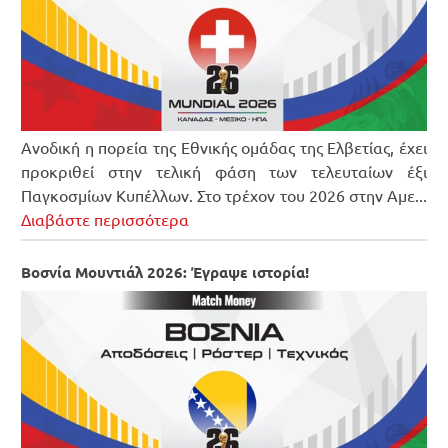
Ανοδική η πορεία της Εθνικής ομάδας της Ελβετίας, έχει
προκριθεί στην τελική φάση των τελευταίων έξι
Παγκοσμίων Κυπέλλων. Στο τρέχον του 2026 στην Αμε...
Διαβάστε περισσότερα
Βοσνία Μουντιάλ 2026: Έγραψε ιστορία!