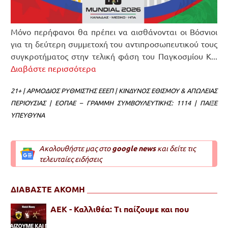
Μόνο περήφανοι θα πρέπει να αισθάνονται οι Βόσνιοι
για τη δεύτερη συμμετοχή του αντιπροσωπευτικού τους
συγκροτήματος στην τελική φάση του Παγκοσμίου Κ...
Διαβάστε περισσότερα
21+ | ΑΡΜΟΔΙΟΣ ΡΥΘΜΙΣΤΗΣ ΕΕΕΠ | ΚΙΝΔΥΝΟΣ ΕΘΙΣΜΟΥ & ΑΠΩΛΕΙΑΣ
ΠΕΡΙΟΥΣΙΑΣ | ΕΟΠΑΕ – ΓΡΑΜΜΗ ΣΥΜΒΟΥΛΕΥΤΙΚΗΣ: 1114 | ΠΑΙΞΕ
ΥΠΕΥΘΥΝΑ
Ακολουθήστε μας στο
google news
και δείτε τις
τελευταίες ειδήσεις
ΔΙΑΒΑΣΤΕ ΑΚΟΜΗ
ΑΕΚ - Καλλιθέα: Τι παίζουμε και που