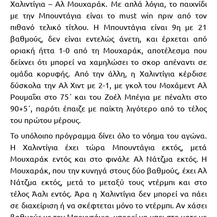
Χαλιντίγια – Αλ Μουχαράκ. Με απλά λόγια, το παιχνίδι
με την Μπουντάγια είναι το must win πριν από τον
πιθανό τελικό τίτλου. Η Μπουντάγια είναι 9η με 21
βαθμούς, δεν είναι εντελώς άνετη, και έρχεται από
οριακή ήττα 1-0 από τη Μουχαράκ, αποτέλεσμα που
δείχνει ότι μπορεί να χαμηλώσει το σκορ απέναντι σε
ομάδα κορυφής. Από την άλλη, η Χαλιντίγια κέρδισε
δύσκολα την Αλ Χιντ με 2-1, με γκολ του Μοχάμεντ Αλ
Ρουμαΐχι στο 75΄ και του Ζοέλ Μπέγια με πέναλτι στο
90+5΄, παρότι έπαιζε με παίκτη λιγότερο από το τέλος
του πρώτου μέρους.
Το υπόλοιπο πρόγραμμα δίνει όλο το νόημα του αγώνα.
H Χαλιντίγια έχει τώρα Μπουντάγια εκτός, μετά
Μουχαράκ εντός και στο φινάλε Αλ Νάτζμα εκτός. Η
Μουχαράκ, που την κυνηγά στους δύο βαθμούς, έχει Αλ
Νάτζμα εκτός, μετά το μεταξύ τους ντέρμπι και στο
τέλος Άαλι εντός. Άρα η Χαλιντίγια δεν μπορεί να πάει
σε διαχείριση ή να σκέφτεται μόνο το ντέρμπι. Aν χάσει
βαθμούς με την Μπουντάγια, μπορεί να μπει στο ματς με