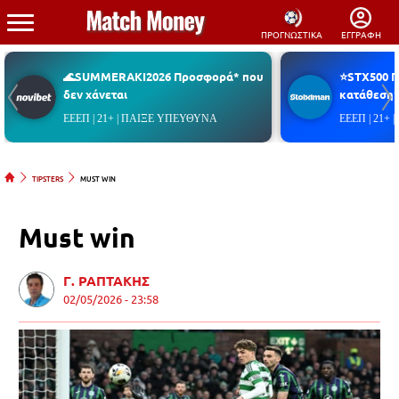
ΠΡΟΓΝΩΣΤΙΚΑ
ΕΓΓΡΑΦΗ
🌊SUMMERAKI2026 Προσφορά* που
⭐STX500 
δεν χάνεται
κατάθεση*
ΕΕΕΠ | 21+ | ΠΑΙΞΕ ΥΠΕΥΘΥΝΑ
ΕΕΕΠ | 21+
TIPSTERS
MUST WIN
Must win
Γ. ΡΑΠΤΑΚΗΣ
02/05/2026 - 23:58