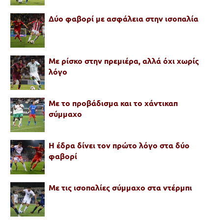
Δύο φαβορί με ασφάλεια στην ισοπαλία
Με ρίσκο στην πρεμιέρα, αλλά όχι χωρίς
λόγο
Με το προβάδισμα και το χάντικαπ
σύμμαχο
Η έδρα δίνει τον πρώτο λόγο στα δύο
φαβορί
Με τις ισοπαλίες σύμμαχο στα ντέρμπι