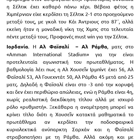
η Σέλτικ έχει καθαρό πάνω χέρι. Βέβαια φέτος η
Χιμπέρνιαν είχε κερδίσει τη Σέλτικ 2-1 στο προηγούμενο
μεταξύ τους, με γκολ του Κάι Άντριους στο 87΄, αλλά
εκείνη ήταν η μοναδική νίκη της Χιμπς στα τελευταία
πέντε μεταξύ τους. Προφανές must win για την Σέλτικ.
Ιορδανία
. Η
Αλ Φαϊσαλί – Αλ Ράμθα
, ματς στο
«Amman International Stadium» για την είναι
προτελευταία αγωνιστική του πρωταθλήματος. Η
βαθμολογία λέει πως η Αλ Χουσεΐν Ιρμπίντ έχει 56, Αλ
Φαϊσαλί 53, Αλ Γουεχντάτ 50, Αλ Ράμθα 45 μετά από 25
ματς. Δηλαδή η Φαϊσαλί είναι στο -3 από την κορυφή
και δεν έχει περιθώριο απώλειας, ενώ η Ράμθα είναι 4η,
χωρίς ρεαλιστική διεκδίκηση τίτλου αλλά με ισχυρό
ρόλο «ρυθμιστή». Ξεκάθαρα η αναμέτρηση μπορεί να
κρίνει τίτλο διότι η Χουσεΐν κατακτά μαθηματικά το
πρωτάθλημα αν κερδίσει την ποδοσφαιρικά
κυριολεκτικά ανύπαρκτη Σαρχάν και η Φαϊσαλί
στραβοπατήσει με τη Ράμθα. Αλλά ακόμη και με