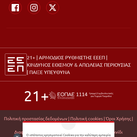
21+ | ΑΡΜΟΔΙΟΣ ΡΥΘΜΙΣΤΗΣ ΕΕΕΠ |
ΚΙΝΔΥΝΟΣ ΕΘΙΣΜΟΥ & ΑΠΩΛΕΙΑΣ ΠΕΡΙΟΥΣΙΑΣ
|
ΠΑΙΞΕ ΥΠΕΥΘΥΝΑ
21+
Πολιτική προστασίας δεδομένων |
Πολιτική cookies |
Όροι Χρήσης |
Σχετικά με εμάς |
Editorial Policy |
Διαφάνεια Εμπορικών Συνεργασιών |
Υπεύθυνο Παιχνίδι
Ο ιστότοπος χρησιμοποιεί Cookies για την καλύτερη εμπειρία