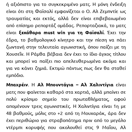
ή αξιόπιστο για το συγκεκριμένο ματς. Η μόνη ένδειξη
είναι ότι στη Φαϊσαλί εμφανίζεται ο Ο. Αλ Ζεμπντίε ως
τραυματίας και εκτός, αλλά δεν είναι επιβεβαιωμένο
από επίσημο ρεπορτάζ ομάδας. Ρεπορταζιακά, το ματς
είναι
ξεκάθαρα
must
win
για τη Φαϊσαλί
. Έχει την
έδρα, το βαθμολογικό κίνητρο και την πίεση να πάει
ζωντανή στην τελευταία αγωνιστική, όπου παίζει με τη
Χουσεΐν. Η Ράμθα βέβαια δεν έχει το ίδιο άγχος τίτλου
και μπορεί να παίξει πιο απελευθερωμένα ακόμα και
για να κάνει ζημιά. Εκτιμώ πάντως πως δεν θα σταθεί
εμπόδιο.
Μπαχρέιν
. Η
Αλ Μπουντάγια – Αλ Χαλιντίγια
είναι
ματς που φαίνεται καθαρό στα χαρτιά, αλλά μπαίνει σε
πολύ κρίσιμο σημείο του πρωταθλήματος, αφού
απομένουν τρεις αγωνιστικές. Η Χαλιντίγια είναι 1η με
48 βαθμούς, μόλις στο +2 από τη Μουχαράκ, άρα δεν
έχει περιθώριο για στραβοπάτημα πριν από το μεγάλο
ντέρμπι κορυφής που ακολουθεί στις 9 Μαΐου, Αλ