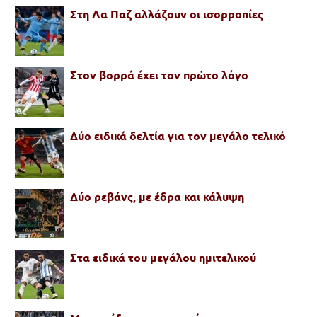
Στη Λα Παζ αλλάζουν οι ισορροπίες
Στον βορρά έχει τον πρώτο λόγο
Δύο ειδικά δελτία για τον μεγάλο τελικό
Δύο ρεβάνς, με έδρα και κάλυψη
Στα ειδικά του μεγάλου ημιτελικού