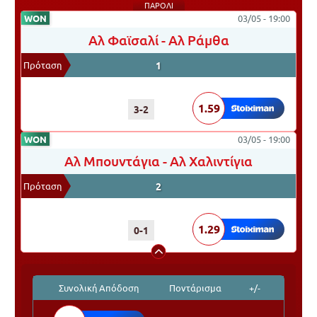
ΠΑΡΟΛΙ
WON
03/05 - 19:00
Αλ Φαϊσαλί
-
Αλ Ράμθα
Πρόταση
1
ΠΟΝΤΑΡΙΣΜΑ
ΑΠΟΤΕΛΕΣΜΑ
ΑΠΟΔΟΣΗ
1.59
3-2
WON
03/05 - 19:00
Αλ Μπουντάγια
-
Αλ Χαλιντίγια
Πρόταση
2
ΠΟΝΤΑΡΙΣΜΑ
ΑΠΟΤΕΛΕΣΜΑ
ΑΠΟΔΟΣΗ
1.29
0-1
Συνολική Απόδοση
Ποντάρισμα
+/-