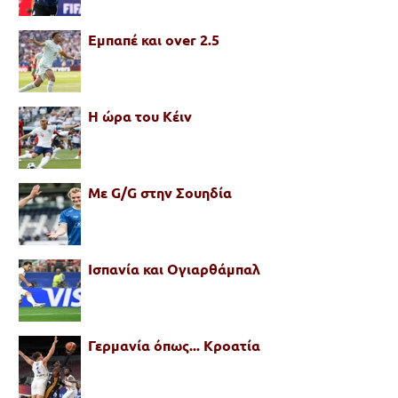
Εμπαπέ και over 2.5
Η ώρα του Κέιν
Με G/G στην Σουηδία
Ισπανία και Ογιαρθάμπαλ
Γερμανία όπως... Κροατία