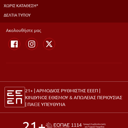
ΧΩΡΙΣ ΚΑΤΑΘΕΣΗ*
ΔΕΛΤΙΑ ΤΥΠΟΥ
Ακολουθήστε μας
21+ | ΑΡΜΟΔΙΟΣ ΡΥΘΜΙΣΤΗΣ ΕΕΕΠ |
ΚΙΝΔΥΝΟΣ ΕΘΙΣΜΟΥ & ΑΠΩΛΕΙΑΣ ΠΕΡΙΟΥΣΙΑΣ
|
ΠΑΙΞΕ ΥΠΕΥΘΥΝΑ
21+