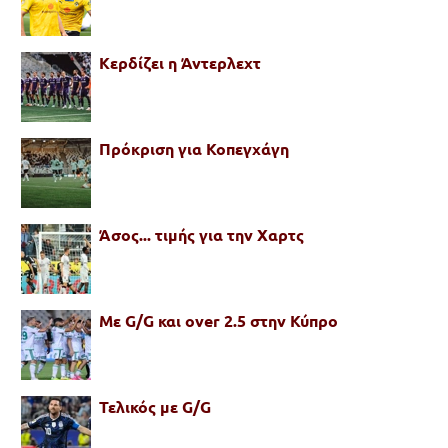
Κερδίζει η Άντερλεχτ
Πρόκριση για Κοπεγχάγη
Άσος... τιμής για την Χαρτς
Με G/G και over 2.5 στην Κύπρο
Τελικός με G/G