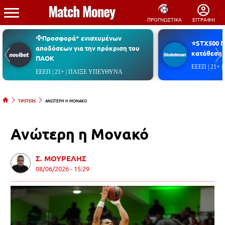
ΠΡΟΓΝΩΣΤΙΚΑ
ΕΓΓΡΑΦΗ
🦅Προσφορά* ενισχυμένων
⭐STX500 
αποδόσεων για την πρόκριση του
κατάθεση*
ΠΑΟΚ
ΕΕΕΠ | 21+
ΕΕΕΠ | 21+ | ΠΑΙΞΕ ΥΠΕΥΘΥΝΑ
TIPSTERS
ΑΝΩΤΕΡΗ Η ΜΟΝΑΚΟ
Ανώτερη η Μονακό
Σ. ΜΟΥΡΕΛΗΣ
08/06/2026 - 15:29