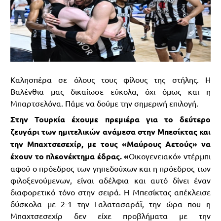
Καλησπέρα σε όλους τους φίλους της στήλης. Η
Βαλένθια μας δικαίωσε εύκολα, όχι όμως και η
Μπαρτσελόνα. Πάμε να δούμε την σημερινή επιλογή.
Στην Τουρκία έχουμε πρεμιέρα για το δεύτερο
ζευγάρι των ημιτελικών ανάμεσα στην Μπεσίκτας και
την Μπαχτσεσεχίρ, με τους «Μαύρους Αετούς» να
έχουν το πλεονέκτημα έδρας. «
Οικογενειακό» ντέρμπι
αφού ο πρόεδρος των γηπεδούχων και η πρόεδρος των
φιλοξενούμενων, είναι αδέλφια και αυτό δίνει έναν
διαφορετικό τόνο στην σειρά. Η Μπεσίκτας απέκλεισε
δύσκολα με 2-1 την Γαλατασαράϊ, την ώρα που η
Μπαχτσεσεχίρ δεν είχε προβλήματα με την