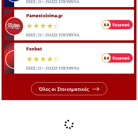
ΕΕΕΠ | 21+ | ΠΑΙΞΕ ΥΠΕΥΘΥΝΑ
Pamestoixima.gr
☆☆☆☆☆
★★★★★
8.6
Εγγραφή
ΕΕΕΠ | 21+ | ΠΑΙΞΕ ΥΠΕΥΘΥΝΑ
Fonbet
☆☆☆☆☆
★★★★★
8.6
Εγγραφή
ΕΕΕΠ | 21+ | ΠΑΙΞΕ ΥΠΕΥΘΥΝΑ
Όλες οι Στοιχηματικές