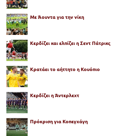
Με Άουντα για την νίκη
Κερδίζει και ελπίζει η Σεντ Πάτρικς
Κρατάει το αήττητο η Κουόπιο
Κερδίζει η Άντερλεχτ
Πρόκριση για Κοπεγχάγη