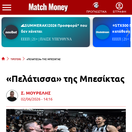
ΠΡΟΓΝΩΣΤΙΚΑ
ΕΓΓΡΑΦΗ
🌊SUMMERAKI2026 Προσφορά* που
⭐STX500 
δεν χάνεται
κατάθεση*
ΕΕΕΠ | 21+ | ΠΑΙΞΕ ΥΠΕΥΘΥΝΑ
ΕΕΕΠ | 21+
TIPSTERS
«ΠΕΛΑΤΙΣΣΑ» ΤΗΣ ΜΠΕΣΙΚΤΑΣ
«Πελάτισσα» της Μπεσίκτας
Σ. ΜΟΥΡΕΛΗΣ
02/06/2026 - 14:16