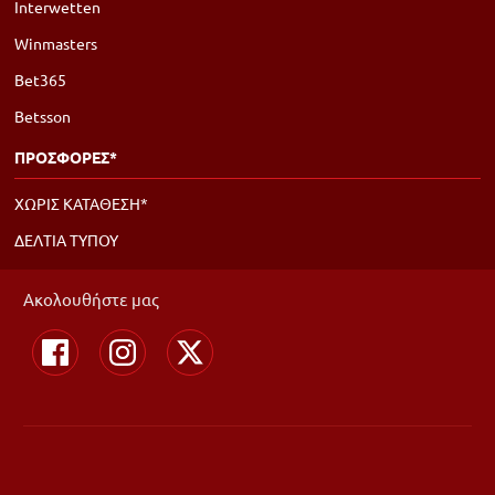
Interwetten
Winmasters
Bet365
Betsson
ΠΡΟΣΦΟΡΕΣ*
ΧΩΡΙΣ ΚΑΤΑΘΕΣΗ*
ΔΕΛΤΙΑ ΤΥΠΟΥ
Ακολουθήστε μας