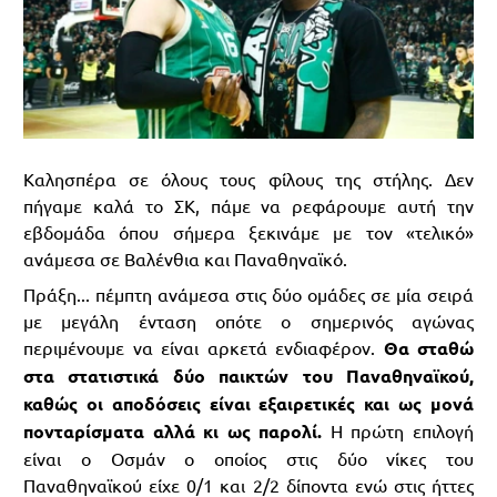
Καλησπέρα σε όλους τους φίλους της στήλης. Δεν
πήγαμε καλά το ΣΚ, πάμε να ρεφάρουμε αυτή την
εβδομάδα όπου σήμερα ξεκινάμε με τον «τελικό»
ανάμεσα σε Βαλένθια και Παναθηναϊκό.
Πράξη... πέμπτη ανάμεσα στις δύο ομάδες σε μία σειρά
με μεγάλη ένταση οπότε ο σημερινός αγώνας
περιμένουμε να είναι αρκετά ενδιαφέρον.
Θα σταθώ
στα στατιστικά δύο παικτών του Παναθηναϊκού,
καθώς οι αποδόσεις είναι εξαιρετικές και ως μονά
πονταρίσματα αλλά κι ως παρολί.
Η πρώτη επιλογή
είναι ο Οσμάν ο οποίος στις δύο νίκες του
Παναθηναϊκού είχε 0/1 και 2/2 δίποντα ενώ στις ήττες