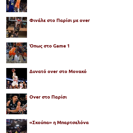
Φινάλε στο Παρίσι με over
Όπως στο Game 1
Δυνατό over στο Μονακό
Over στο Παρίσι
«Σκούπα» η Μπαρτσελόνα