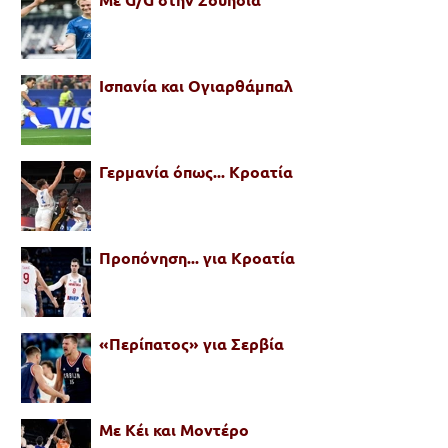
Ισπανία και Ογιαρθάμπαλ
Γερμανία όπως... Κροατία
Προπόνηση... για Κροατία
«Περίπατος» για Σερβία
Με Κέι και Μοντέρο