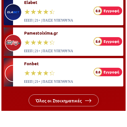
Elabet
☆☆☆☆☆
★★★★★
8.8
Εγγραφή
ΕΕΕΠ | 21+ | ΠΑΙΞΕ ΥΠΕΥΘΥΝΑ
Pamestoixima.gr
☆☆☆☆☆
★★★★★
8.6
Εγγραφή
ΕΕΕΠ | 21+ | ΠΑΙΞΕ ΥΠΕΥΘΥΝΑ
Fonbet
☆☆☆☆☆
★★★★★
8.6
Εγγραφή
ΕΕΕΠ | 21+ | ΠΑΙΞΕ ΥΠΕΥΘΥΝΑ
Όλες οι Στοιχηματικές