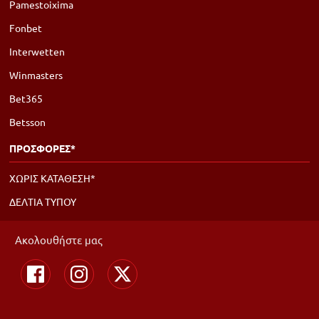
Pamestoixima
Fonbet
Interwetten
Winmasters
Bet365
Betsson
ΠΡΟΣΦΟΡΕΣ*
ΧΩΡΙΣ ΚΑΤΑΘΕΣΗ*
ΔΕΛΤΙΑ ΤΥΠΟΥ
Ακολουθήστε μας