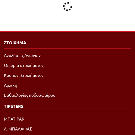
ΣΤΟΙΧΗΜΑ
Αναλύσεις Αγώνων
Θεωρία στοιχήματος
Κουπόνι Στοιχήματος
Αρχική
Βαθμολογίες ποδοσφαίρου
TIPSTERS
ΜΠΑΤΙΡΑΚΙ
Λ. ΜΠΑΛΑΦΑΣ