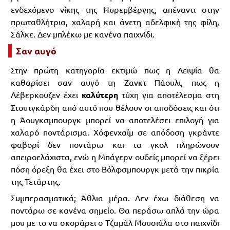
ενδεχόμενο νίκης της Νυρεμβέργης, απέναντι στην
πρωταθλήτρια, χαλαρή και άνετη αδελφική της φίλη,
Σάλκε. Δεν μπλέκω με κανένα παιχνίδι.
Σαν αυγό
Στην πρώτη κατηγορία εκτιμώ πως η Λειψία θα
καθαρίσει σαν αυγό τη Ζανκτ Πάουλι, πως η
Λέβερκουζεν έχει
καλύτερη
τύχη για αποτέλεσμα στη
Στουτγκάρδη από αυτό που θέλουν οι αποδόσεις και ότι
η Άουγκσμπουργκ μπορεί να αποτελέσει επιλογή για
χαλαρό ποντάρισμα. Χόφενχαϊμ σε απόδοση γκράντε
φαβορί δεν ποντάρω και τα γκολ πληρώνουν
απειροελάχιστα, ενώ η Μπάγερν ουδείς μπορεί να ξέρει
πόση όρεξη θα έχει στο Βόλφσμπουργκ μετά την πικρία
της Τετάρτης.
Συμπερασματικά; Άθλια μέρα. Δεν έχω διάθεση να
ποντάρω σε κανένα σημείο. Θα περάσω απλά την ώρα
μου με το να σκοράρει ο Τζαμάλ Μουσιάλα στο παιχνίδι