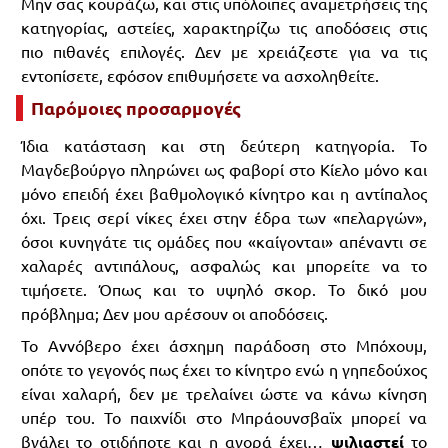
Μην σας κουράζω, και στις υπόλοιπες αναμετρήσεις της
κατηγορίας, αστείες, χαρακτηρίζω τις αποδόσεις στις
πιο πιθανές επιλογές. Δεν με χρειάζεστε για να τις
εντοπίσετε, εφόσον επιθυμήσετε να ασχοληθείτε.
Παρόμοιες προσαρμογές
Ίδια κατάσταση και στη δεύτερη κατηγορία. Το
Μαγδεβούργο πληρώνει ως φαβορί στο Κίελο μόνο και
μόνο επειδή έχει βαθμολογικό κίνητρο και η αντίπαλος
όχι. Τρεις σερί νίκες έχει στην έδρα των «πελαργών»,
όσοι κυνηγάτε τις ομάδες που «καίγονται» απέναντι σε
χαλαρές αντιπάλους, ασφαλώς και μπορείτε να το
τιμήσετε. Όπως και το υψηλό σκορ. Το δικό μου
πρόβλημα; Δεν μου αρέσουν οι αποδόσεις.
Το Αννόβερο έχει άσχημη παράδοση στο Μπόχουμ,
οπότε το γεγονός πως έχει το κίνητρο ενώ η γηπεδούχος
είναι χαλαρή, δεν με τρελαίνει ώστε να κάνω κίνηση
υπέρ του. Το παιχνίδι στο Μπράουνσβαϊχ μπορεί να
βγάλει το οτιδήποτε και η αγορά έχει…
ψιλιαστεί
το