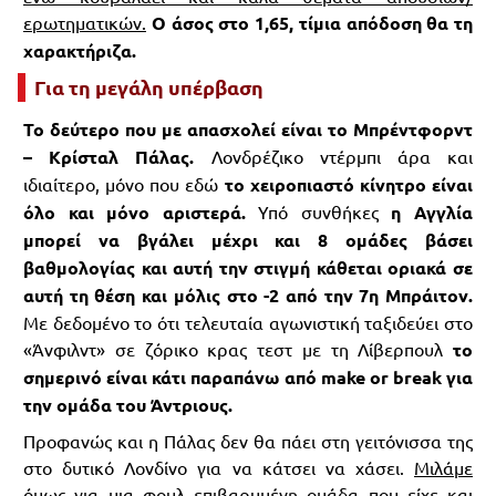
ερωτηματικών.
Ο άσος στο 1,65, τίμια απόδοση θα τη
χαρακτήριζα.
Για τη μεγάλη υπέρβαση
Το δεύτερο που με απασχολεί είναι το Μπρέντφορντ
– Κρίσταλ Πάλας.
Λονδρέζικο ντέρμπι άρα και
ιδιαίτερο, μόνο που εδώ
το χειροπιαστό κίνητρο είναι
όλο και μόνο αριστερά.
Υπό συνθήκες
η Αγγλία
μπορεί να βγάλει μέχρι και 8 ομάδες βάσει
βαθμολογίας και αυτή την στιγμή κάθεται οριακά σε
αυτή τη θέση και μόλις στο -2 από την 7η Μπράιτον.
Με δεδομένο το ότι τελευταία αγωνιστική ταξιδεύει στο
«Άνφιλντ» σε ζόρικο κρας τεστ με τη Λίβερπουλ
το
σημερινό είναι κάτι παραπάνω από make or break για
την ομάδα του Άντριους.
Προφανώς και η Πάλας δεν θα πάει στη γειτόνισσα της
στο δυτικό Λονδίνο για να κάτσει να χάσει.
Μιλάμε
όμως για μια φουλ επιβαρυμένη ομάδα που είχε και