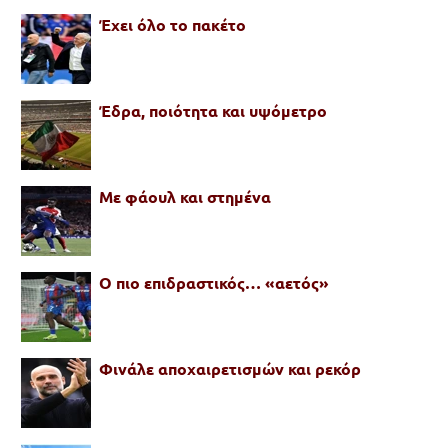
Έχει όλο το πακέτο
Έδρα, ποιότητα και υψόμετρο
Με φάουλ και στημένα
Ο πιο επιδραστικός… «αετός»
Φινάλε αποχαιρετισμών και ρεκόρ