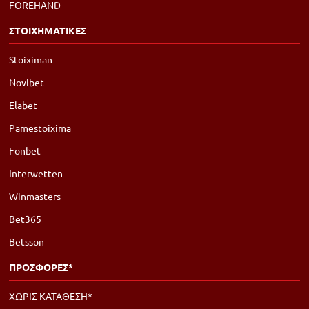
FOREHAND
ΣΤΟΙΧΗΜΑΤΙΚΕΣ
Stoiximan
Novibet
Elabet
Pamestoixima
Fonbet
Interwetten
Winmasters
Bet365
Betsson
ΠΡΟΣΦΟΡΕΣ*
ΧΩΡΙΣ ΚΑΤΑΘΕΣΗ*