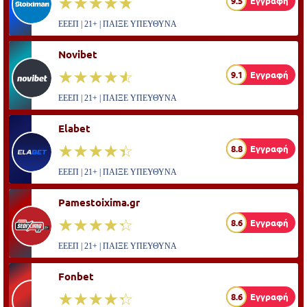
☆☆☆☆☆
★★★★★
9.5
Εγγραφή
ΕΕΕΠ | 21+ | ΠΑΙΞΕ ΥΠΕΥΘΥΝΑ
Novibet
☆☆☆☆☆
★★★★★
9.1
Εγγραφή
ΕΕΕΠ | 21+ | ΠΑΙΞΕ ΥΠΕΥΘΥΝΑ
Elabet
☆☆☆☆☆
★★★★★
8.8
Εγγραφή
ΕΕΕΠ | 21+ | ΠΑΙΞΕ ΥΠΕΥΘΥΝΑ
Pamestoixima.gr
☆☆☆☆☆
★★★★★
8.6
Εγγραφή
ΕΕΕΠ | 21+ | ΠΑΙΞΕ ΥΠΕΥΘΥΝΑ
Fonbet
☆☆☆☆☆
★★★★★
8.6
Εγγραφή