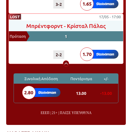
1.65
3-2
LOST
17/05 - 17:00
Μπρέντφορντ
-
Κρίσταλ Πάλας
Πρόταση
1
ΠΟΝΤΑΡΙΣΜΑ
ΑΠΟΤΕΛΕΣΜΑ
ΑΠΟΔΟΣΗ
1.70
2-2
Συνολική Απόδοση
Ποντάρισμα
+/-
2.80
13.00
-13.00
ΕΕΕΠ | 21+ | ΠΑΙΞΕ ΥΠΕΥΘΥΝΑ