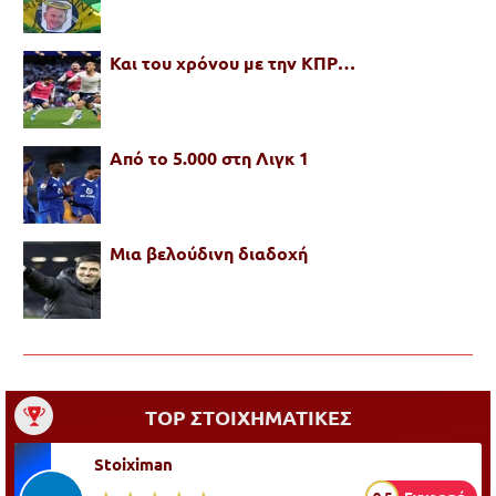
Και του χρόνου με την ΚΠΡ…
Από το 5.000 στη Λιγκ 1
Μια βελούδινη διαδοχή
TOP ΣΤΟΙΧΗΜΑΤΙΚΕΣ
Stoiximan