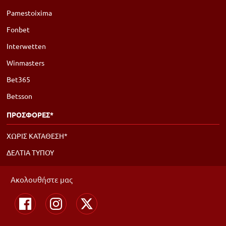
Pamestoixima
Fonbet
Interwetten
Winmasters
Bet365
Betsson
ΠΡΟΣΦΟΡΕΣ*
ΧΩΡΙΣ ΚΑΤΑΘΕΣΗ*
ΔΕΛΤΙΑ ΤΥΠΟΥ
Ακολουθήστε μας