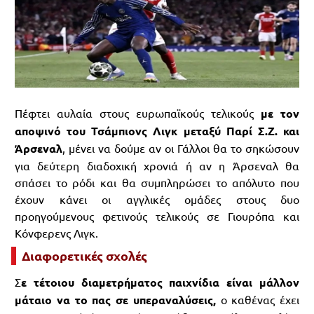
Πέφτει αυλαία στους ευρωπαϊκούς τελικούς
με τον
αποψινό του Τσάμπιονς Λιγκ μεταξύ Παρί Σ.Ζ. και
Άρσεναλ
, μένει να δούμε αν οι Γάλλοι θα το σηκώσουν
για δεύτερη διαδοχική χρονιά ή αν η Άρσεναλ θα
σπάσει το ρόδι και θα συμπληρώσει το απόλυτο που
έχουν κάνει οι αγγλικές ομάδες στους δυο
προηγούμενους φετινούς τελικούς σε Γιουρόπα και
Κόνφερενς Λιγκ.
Διαφορετικές σχολές
Σ
ε τέτοιου διαμετρήματος παιχνίδια είναι μάλλον
μάταιο να το πας σε υπεραναλύσεις,
ο καθένας έχει