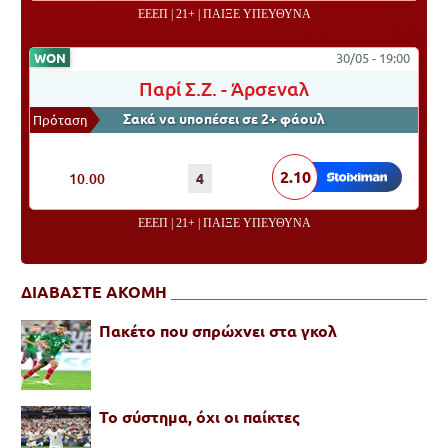
ΕΕΕΠ | 21+ | ΠΑΙΞΕ ΥΠΕΥΘΥΝΑ
WON
30/05 - 19:00
Παρί Σ.Ζ.
-
Άρσεναλ
Σακά να υποπέσει σε 2+ φάουλ
Πρόταση
ΠΟΝΤΑΡΙΣΜΑ
ΑΠΟΤΕΛΕΣΜΑ
ΑΠΟΔΟΣΗ
2.10
10.00
4
ΕΕΕΠ | 21+ | ΠΑΙΞΕ ΥΠΕΥΘΥΝΑ
ΔΙΑΒΑΣΤΕ ΑΚΟΜΗ
Πακέτο που σπρώχνει στα γκολ
Το σύστημα, όχι οι παίκτες