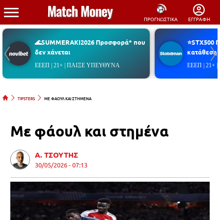
ΠΡΟΓΝΩΣΤΙΚΑ
ΕΓΓΡΑΦΗ
🌊SUMMERAKI2026 Προσφορά* που
⭐STX500 
δεν χάνεται
κατάθεση*
ΕΕΕΠ | 21+ | ΠΑΙΞΕ ΥΠΕΥΘΥΝΑ
ΕΕΕΠ | 21+
TIPSTERS
ΜΕ ΦΑΟΥΛ ΚΑΙ ΣΤΗΜΕΝΑ
Με φάουλ και στημένα
Α. ΤΣΟΥΤΗΣ
30/05/2026 - 07:13