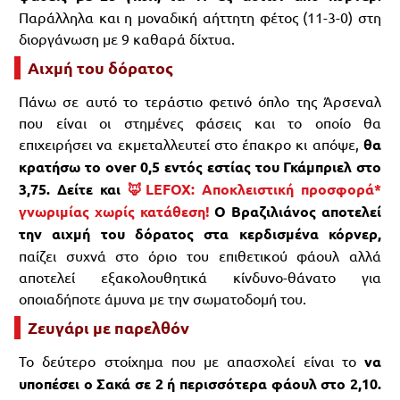
Παράλληλα και η μοναδική αήττητη φέτος (11-3-0) στη
διοργάνωση με 9 καθαρά δίχτυα.
Αιχμή του δόρατος
Πάνω σε αυτό το τεράστιο φετινό όπλο της Άρσεναλ
που είναι οι στημένες φάσεις και το οποίο θα
επιχειρήσει να εκμεταλλευτεί στο έπακρο κι απόψε,
θα
κρατήσω το over 0,5 εντός εστίας του Γκάμπριελ στο
3,75. Δείτε και
🦊LEFOX: Αποκλειστική προσφορά*
γνωριμίας χωρίς κατάθεση!
Ο Βραζιλιάνος αποτελεί
την αιχμή του δόρατος στα κερδισμένα κόρνερ,
παίζει συχνά στο όριο του επιθετικού φάουλ αλλά
αποτελεί εξακολουθητικά κίνδυνο-θάνατο για
οποιαδήποτε άμυνα με την σωματοδομή του.
Ζευγάρι με παρελθόν
Το δεύτερο στοίχημα που με απασχολεί είναι το
να
υποπέσει ο Σακά σε 2 ή περισσότερα φάουλ στο 2,10.