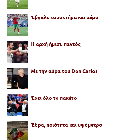
Έβγαλε χαρακτήρα και αέρα
Η αρχή ήμισυ παντός
Με την αύρα του Don Carlos
Έχει όλο το πακέτο
Έδρα, ποιότητα και υψόμετρο