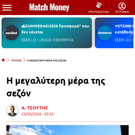
ΠΡΟΓΝΩΣΤΙΚΑ
ΕΓΓΡΑΦΗ
🌊SUMMERAKI2026 Προσφορά* που
⭐STX500 
δεν χάνεται
κατάθεση*
ΕΕΕΠ | 21+ | ΠΑΙΞΕ ΥΠΕΥΘΥΝΑ
ΕΕΕΠ | 21+
TIPSTERS
Η ΜΕΓΑΛΥΤΕΡΗ ΜΕΡΑ ΤΗΣ ΣΕΖΟΝ
Η μεγαλύτερη μέρα της
σεζόν
Α. ΤΣΟΥΤΗΣ
23/05/2026 - 05:55