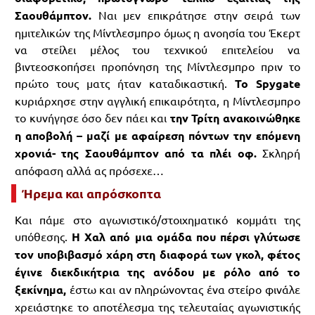
Σαουθάμπτον.
Ναι μεν επικράτησε στην σειρά των
ημιτελικών της Μίντλεσμπρο όμως η ανοησία του Έκερτ
να στείλει μέλος του τεχνικού επιτελείου να
βιντεοσκοπήσει προπόνηση της Μίντλεσμπρο πριν το
πρώτο τους ματς ήταν καταδικαστική.
Το Spygate
κυριάρχησε στην αγγλική επικαιρότητα, η Μίντλεσμπρο
το κυνήγησε όσο δεν πάει και
την Τρίτη ανακοινώθηκε
η αποβολή – μαζί με αφαίρεση πόντων την επόμενη
χρονιά- της Σαουθάμπτον από τα πλέι οφ.
Σκληρή
απόφαση αλλά ας πρόσεχε…
Ήρεμα και απρόσκοπτα
Και πάμε στο αγωνιστικό/στοιχηματικό κομμάτι της
υπόθεσης.
Η Χαλ από μια ομάδα που πέρσι γλύτωσε
τον υποβιβασμό χάρη στη διαφορά των γκολ, φέτος
έγινε διεκδικήτρια της ανόδου με ρόλο από το
ξεκίνημα,
έστω και αν πληρώνοντας ένα στείρο φινάλε
χρειάστηκε το αποτέλεσμα της τελευταίας αγωνιστικής