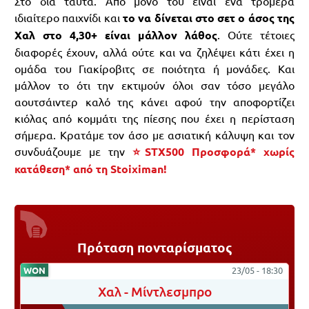
Στο διά ταύτα. Από μόνο του είναι ένα τρομερά
ιδιαίτερο παιχνίδι και
το να δίνεται στο σετ ο άσος της
Χαλ στο 4,30+ είναι μάλλον λάθος
. Ούτε τέτοιες
διαφορές έχουν, αλλά ούτε και να ζηλέψει κάτι έχει η
ομάδα του Γιακίροβιτς σε ποιότητα ή μονάδες. Και
μάλλον το ότι την εκτιμούν όλοι σαν τόσο μεγάλο
αουτσάιντερ καλό της κάνει αφού την αποφορτίζει
κιόλας από κομμάτι της πίεσης που έχει η περίσταση
σήμερα. Κρατάμε τον άσο με ασιατική κάλυψη και τον
συνδυάζουμε με την
⭐STX500 Προσφορά* χωρίς
κατάθεση* από τη Stoiximan!
Πρόταση πονταρίσματος
WON
23/05 - 18:30
Χαλ
-
Μίντλεσμπρο