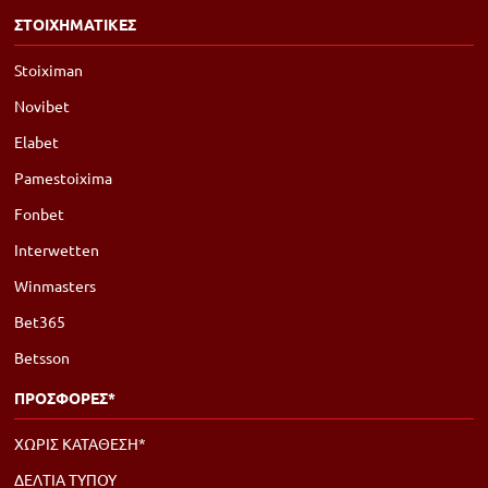
ΣΤΟΙΧΗΜΑΤΙΚΕΣ
Stoiximan
Novibet
Elabet
Pamestoixima
Fonbet
Interwetten
Winmasters
Bet365
Betsson
ΠΡΟΣΦΟΡΕΣ*
ΧΩΡΙΣ ΚΑΤΑΘΕΣΗ*
ΔΕΛΤΙΑ ΤΥΠΟΥ