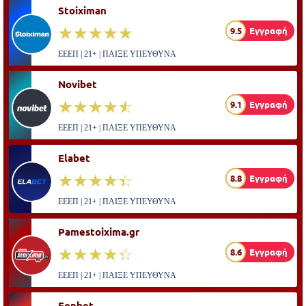
Stoiximan
☆☆☆☆☆
★★★★★
9.5
Εγγραφή
ΕΕΕΠ | 21+ | ΠΑΙΞΕ ΥΠΕΥΘΥΝΑ
Novibet
☆☆☆☆☆
★★★★★
9.1
Εγγραφή
ΕΕΕΠ | 21+ | ΠΑΙΞΕ ΥΠΕΥΘΥΝΑ
Elabet
☆☆☆☆☆
★★★★★
8.8
Εγγραφή
ΕΕΕΠ | 21+ | ΠΑΙΞΕ ΥΠΕΥΘΥΝΑ
Pamestoixima.gr
☆☆☆☆☆
★★★★★
8.6
Εγγραφή
ΕΕΕΠ | 21+ | ΠΑΙΞΕ ΥΠΕΥΘΥΝΑ
Fonbet