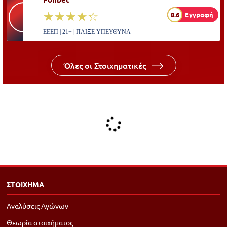
☆☆☆☆☆
★★★★★
8.6
Εγγραφή
ΕΕΕΠ | 21+ | ΠΑΙΞΕ ΥΠΕΥΘΥΝΑ
Όλες οι Στοιχηματικές
ΣΤΟΙΧΗΜΑ
Αναλύσεις Αγώνων
Θεωρία στοιχήματος