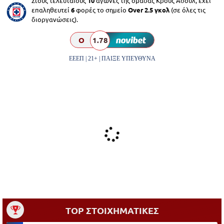
Στους τελευταίους
10
αγώνες της ομάδας Κρους Ασούλ, έχει
επαληθευτεί
6
φορές το σημείο
Over 2.5 γκολ
(σε όλες τις
διοργανώσεις).
O
1.78
ΕΕΕΠ | 21+ | ΠΑΙΞΕ ΥΠΕΥΘΥΝΑ
TOP ΣΤΟΙΧΗΜΑΤΙΚΕΣ