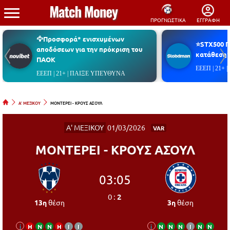
ΠΡΟΓΝΩΣΤΙΚΑ
ΕΓΓΡΑΦΗ
🦅Προσφορά* ενισχυμένων
⭐STX500 
αποδόσεων για την πρόκριση του
κατάθεση*
ΠΑΟΚ
ΕΕΕΠ | 21+
ΕΕΕΠ | 21+ | ΠΑΙΞΕ ΥΠΕΥΘΥΝΑ
Α' ΜΕΞΙΚΟΥ
ΜΟΝΤΕΡΕΙ - ΚΡΟΥΣ ΑΣΟΥΛ
Α' ΜΕΞΙΚΟΥ
01/03/2026
VAR
ΜΟΝΤΕΡΕΙ - ΚΡΟΥΣ ΑΣΟΥΛ
03:05
0
:
2
13η
θέση
3η
θέση
i
Η
Ν
Ν
Η
Ι
Ι
i
Ν
Ν
Ν
Ι
Ν
Ν