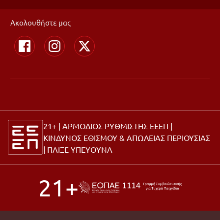
Ακολουθήστε μας
21+ | ΑΡΜΟΔΙΟΣ ΡΥΘΜΙΣΤΗΣ ΕΕΕΠ |
ΚΙΝΔΥΝΟΣ ΕΘΙΣΜΟΥ & ΑΠΩΛΕΙΑΣ ΠΕΡΙΟΥΣΙΑΣ
|
ΠΑΙΞΕ ΥΠΕΥΘΥΝΑ
21+