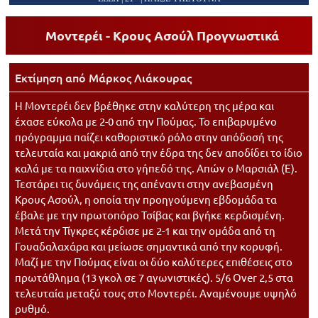
Μοντερέι - Κρους Ασούλ
Προγνωστικά
Εκτίμηση από
Μάρκος Λιάκουρας
Η Μοντερέι δεν βρέθηκε στην καλύτερη της μέρα και
έχασε εύκολα με 2-0 από την Πούμας. Το επιβαρυμένο
πρόγραμμα παίζει καθοριστικό ρόλο στην απόδοσή της
τελευταία και μακριά από την έδρα της δεν αποδίδει το ίδιο
καλά με τα παιχνίδια στο γήπεδό της. Απών ο Μαρσιάλ (Ε).
Τεστάρει τις δυνάμεις της απέναντι στην ανεβασμένη
Κρους Ασούλ, η οποία την προηγούμενη εβδομάδα τα
έβαλε με την πρωτοπόρο Τσίβας και βγήκε κερδισμένη.
Μετά την Τίγκρες κέρδισε με 2-1 και την ομάδα από τη
Γουαδαλαχάρα και μείωσε σημαντικά από την κορυφή.
Μαζί με την Πούμας είναι οι δύο καλύτερες επιθέσεις στο
πρωτάθλημα (13 γκολ σε 7 αγωνιστικές). 5/6 Over 2,5 στα
τελευταία μεταξύ τους στο Μοντερέι. Αναμένουμε υψηλό
ρυθμό.