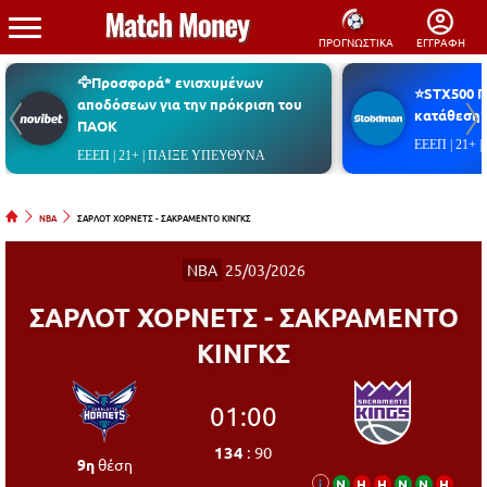
ΠΡΟΓΝΩΣΤΙΚΑ
ΕΓΓΡΑΦΗ
🦅Προσφορά* ενισχυμένων
⭐STX500 
αποδόσεων για την πρόκριση του
κατάθεση*
ΠΑΟΚ
ΕΕΕΠ | 21+
ΕΕΕΠ | 21+ | ΠΑΙΞΕ ΥΠΕΥΘΥΝΑ
NBA
ΣΑΡΛΟΤ ΧΟΡΝΕΤΣ - ΣΑΚΡΑΜΕΝΤΟ ΚΙΝΓΚΣ
NBA
25/03/2026
ΣΑΡΛΟΤ ΧΟΡΝΕΤΣ - ΣΑΚΡΑΜΕΝΤΟ
ΚΙΝΓΚΣ
01:00
134
:
90
9η
θέση
i
Ν
Η
Η
Ν
Ν
Η