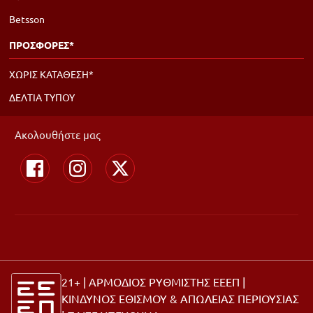
Betsson
ΠΡΟΣΦΟΡΕΣ*
ΧΩΡΙΣ ΚΑΤΑΘΕΣΗ*
ΔΕΛΤΙΑ ΤΥΠΟΥ
Ακολουθήστε μας
21+ | ΑΡΜΟΔΙΟΣ ΡΥΘΜΙΣΤΗΣ ΕΕΕΠ |
ΚΙΝΔΥΝΟΣ ΕΘΙΣΜΟΥ & ΑΠΩΛΕΙΑΣ ΠΕΡΙΟΥΣΙΑΣ