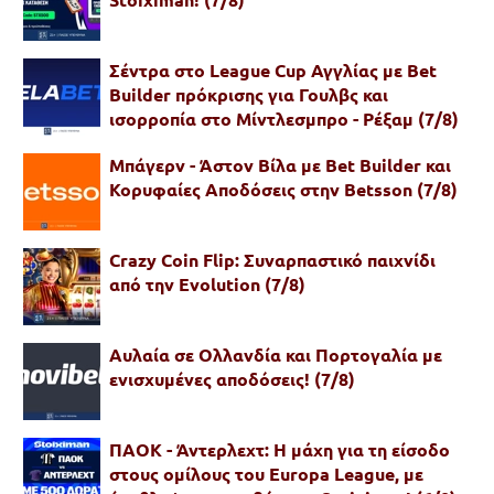
Σέντρα στο League Cup Αγγλίας με Bet
Builder πρόκρισης για Γουλβς και
ισορροπία στο Μίντλεσμπρο - Ρέξαμ (7/8)
Μπάγερν - Άστον Βίλα με Bet Builder και
Κορυφαίες Αποδόσεις στην Betsson (7/8)
Crazy Coin Flip: Συναρπαστικό παιχνίδι
από την Evolution (7/8)
Αυλαία σε Ολλανδία και Πορτογαλία με
ενισχυμένες αποδόσεις! (7/8)
ΠΑΟΚ - Άντερλεχτ: Η μάχη για τη είσοδο
στους ομίλους του Europa League, με