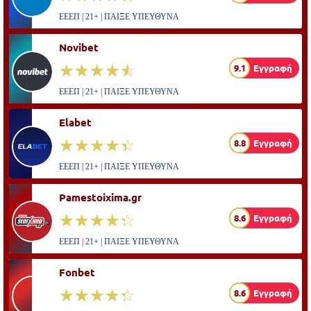
ΕΕΕΠ | 21+ | ΠΑΙΞΕ ΥΠΕΥΘΥΝΑ
Novibet
☆☆☆☆☆
★★★★★
9.1
Εγγραφή
ΕΕΕΠ | 21+ | ΠΑΙΞΕ ΥΠΕΥΘΥΝΑ
Elabet
☆☆☆☆☆
★★★★★
8.8
Εγγραφή
ΕΕΕΠ | 21+ | ΠΑΙΞΕ ΥΠΕΥΘΥΝΑ
Pamestoixima.gr
☆☆☆☆☆
★★★★★
8.6
Εγγραφή
ΕΕΕΠ | 21+ | ΠΑΙΞΕ ΥΠΕΥΘΥΝΑ
Fonbet
☆☆☆☆☆
★★★★★
8.6
Εγγραφή