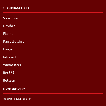
ΣΤΟΙΧΗΜΑΤΙΚΕΣ
Stoiximan
Novibet
Elabet
Pamestoixima
Fonbet
Interwetten
Winmasters
Bet365
Betsson
ΠΡΟΣΦΟΡΕΣ*
ΧΩΡΙΣ ΚΑΤΑΘΕΣΗ*