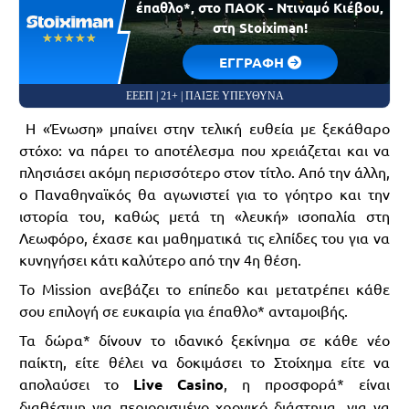
έπαθλο*, στο ΠΑΟΚ - Ντιναμό Κιέβου,
στη Stoiximan!
☆☆☆☆☆
★★★★★
EΓΓΡΑΦΗ
ΕΕΕΠ | 21+ | ΠΑΙΞΕ ΥΠΕΥΘΥΝΑ
Η «Ένωση» μπαίνει στην τελική ευθεία με ξεκάθαρο
στόχο: να πάρει το αποτέλεσμα που χρειάζεται και να
πλησιάσει ακόμη περισσότερο στον τίτλο. Από την άλλη,
ο Παναθηναϊκός θα αγωνιστεί για το γόητρο και την
ιστορία του, καθώς μετά τη «λευκή» ισοπαλία στη
Λεωφόρο, έχασε και μαθηματικά τις ελπίδες του για να
κυνηγήσει κάτι καλύτερο από την 4η θέση.
Το Mission ανεβάζει το επίπεδο και μετατρέπει κάθε
σου επιλογή σε ευκαιρία για έπαθλο* ανταμοιβής.
Τα δώρα* δίνουν το ιδανικό ξεκίνημα σε κάθε νέο
παίκτη, είτε θέλει να δοκιμάσει το Στοίχημα είτε να
απολαύσει το
Live Casino
, η προσφορά* είναι
διαθέσιμη για περιορισμένο χρονικό διάστημα, για να