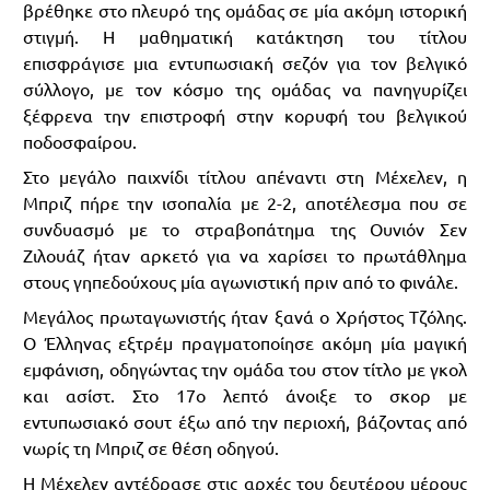
βρέθηκε στο πλευρό της ομάδας σε μία ακόμη ιστορική
στιγμή. Η μαθηματική κατάκτηση του τίτλου
επισφράγισε μια εντυπωσιακή σεζόν για τον βελγικό
σύλλογο, με τον κόσμο της ομάδας να πανηγυρίζει
ξέφρενα την επιστροφή στην κορυφή του βελγικού
ποδοσφαίρου.
Στο μεγάλο παιχνίδι τίτλου απέναντι στη Μέχελεν, η
Μπριζ πήρε την ισοπαλία με 2-2, αποτέλεσμα που σε
συνδυασμό με το στραβοπάτημα της Ουνιόν Σεν
Ζιλουάζ ήταν αρκετό για να χαρίσει το πρωτάθλημα
στους γηπεδούχους μία αγωνιστική πριν από το φινάλε.
Μεγάλος πρωταγωνιστής ήταν ξανά ο Χρήστος Τζόλης.
Ο Έλληνας εξτρέμ πραγματοποίησε ακόμη μία μαγική
εμφάνιση, οδηγώντας την ομάδα του στον τίτλο με γκολ
και ασίστ. Στο 17ο λεπτό άνοιξε το σκορ με
εντυπωσιακό σουτ έξω από την περιοχή, βάζοντας από
νωρίς τη Μπριζ σε θέση οδηγού.
Η Μέχελεν αντέδρασε στις αρχές του δευτέρου μέρους