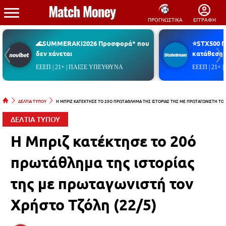
ΠΡΟΓΝΩΣΤΙΚΑ
ΕΓΓΡΑΦΗ
🌊SUMMERAKI2026 Προσφορά* που
⭐STX500 
δεν χάνεται
κατάθεση*
ΕΕΕΠ | 21+ | ΠΑΙΞΕ ΥΠΕΥΘΥΝΑ
ΕΕΕΠ | 21+
ΔΕΛΤΙΑ ΤΥΠΟΥ
Η ΜΠΡΙΖ ΚΑΤΕΚΤΗΣΕ ΤΟ 20Ο ΠΡΩΤΑΘΛΗΜΑ ΤΗΣ ΙΣΤΟΡΙΑΣ ΤΗΣ ΜΕ ΠΡΩΤΑΓΩΝΙΣΤΗ ΤΟΝ
ΔΕΛΤΙΑ ΤΥΠΟΥ
Η Μπριζ κατέκτησε το 20ό
πρωτάθλημα της ιστορίας
της με πρωταγωνιστή τον
Χρήστο Τζόλη (22/5)