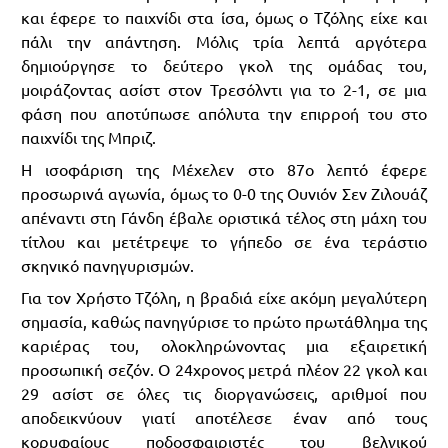
και έφερε το παιχνίδι στα ίσα, όμως ο Τζόλης είχε και
πάλι την απάντηση. Μόλις τρία λεπτά αργότερα
δημιούργησε το δεύτερο γκολ της ομάδας του,
μοιράζοντας ασίστ στον Τρεσόλντι για το 2-1, σε μια
φάση που αποτύπωσε απόλυτα την επιρροή του στο
παιχνίδι της Μπριζ.
Η ισοφάριση της Μέχελεν στο 87ο λεπτό έφερε
προσωρινά αγωνία, όμως το 0-0 της Ουνιόν Σεν Ζιλουάζ
απέναντι στη Γάνδη έβαλε οριστικά τέλος στη μάχη του
τίτλου και μετέτρεψε το γήπεδο σε ένα τεράστιο
σκηνικό πανηγυρισμών.
Για τον Χρήστο Τζόλη, η βραδιά είχε ακόμη μεγαλύτερη
σημασία, καθώς πανηγύρισε το πρώτο πρωτάθλημα της
καριέρας του, ολοκληρώνοντας μια εξαιρετική
προσωπική σεζόν. Ο 24χρονος μετρά πλέον 22 γκολ και
29 ασίστ σε όλες τις διοργανώσεις, αριθμοί που
αποδεικνύουν γιατί αποτέλεσε έναν από τους
κορυφαίους ποδοσφαιριστές του βελγικού