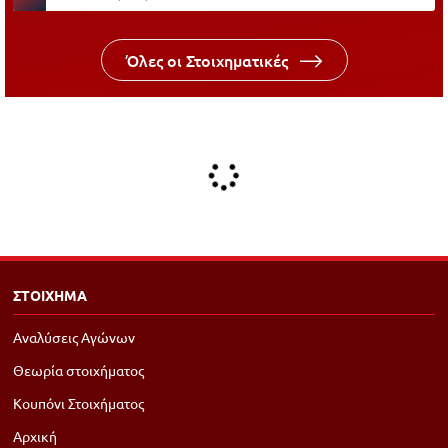
Όλες οι Στοιχηματικές
ΣΤΟΙΧΗΜΑ
Αναλύσεις Αγώνων
Θεωρία στοιχήματος
Κουπόνι Στοιχήματος
Αρχική