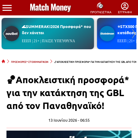
ΠΡΟΓΝΩΣΤΙΚΑ
ΕΓΓΡΑΦΗ
🌊SUMMERAKI2026 Προσφορά* που
⭐STX500 
δεν χάνεται
κατάθεση*
ΕΕΕΠ | 21+ | ΠΑΙΞΕ ΥΠΕΥΘΥΝΑ
ΕΕΕΠ | 21+
ΠΡΟΣΦΟΡΕΣ* ΣΤΟΙΧΗΜΑΤΙΚΩΝ
🏀ΑΠΟΚΛΕΙΣΤΙΚΗ ΠΡΟΣΦΟΡΑ* ΓΙΑ ΤΗΝ ΚΑΤΑΚΤΗΣΗ ΤΗΣ GBL ΑΠΟ ΤΟΝ
🏀Αποκλειστική προσφορά*
για την κατάκτηση της GBL
από τον Παναθηναϊκό!
13 Ιουνίου 2026 - 06:55