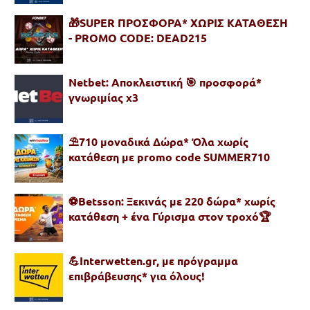
🎁SUPER ΠΡΟΣΦΟΡΑ* ΧΩΡΙΣ ΚΑΤΑΘΕΣΗ
- PROMO CODE: DEAD215
Netbet: Αποκλειστική 🎯 προσφορά*
γνωριμίας x3
⛱️710 μοναδικά Δώρα* Όλα χωρίς
κατάθεση με promo code SUMMER710
⚽Betsson: Ξεκινάς με 220 δώρα* χωρίς
κατάθεση + ένα Γύρισμα στον τροχό🏆
💪Interwetten.gr, με πρόγραμμα
επιβράβευσης* για όλους!