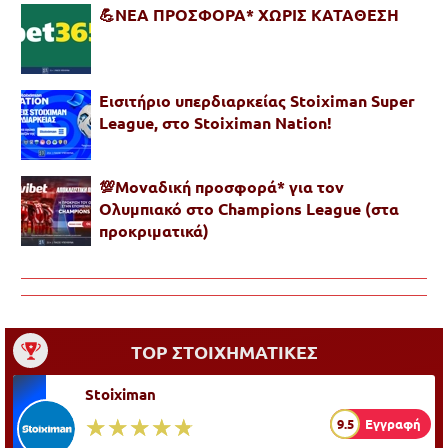
💪ΝΕΑ ΠΡΟΣΦΟΡΑ* ΧΩΡΙΣ ΚΑΤΑΘΕΣΗ
Εισιτήριο υπερδιαρκείας Stoiximan Super
League, στο Stoiximan Nation!
💯Μοναδική προσφορά* για τoν
Ολυμπιακό στο Champions League (στα
προκριματικά)
TOP ΣΤΟΙΧΗΜΑΤΙΚΕΣ
Stoiximan
☆☆☆☆☆
★★★★★
9.5
Εγγραφή