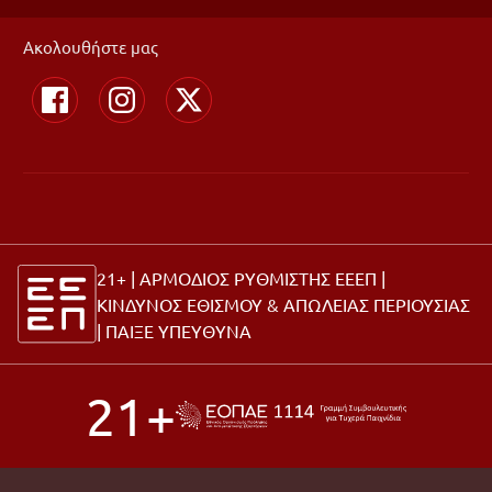
Ακολουθήστε μας
21+ | ΑΡΜΟΔΙΟΣ ΡΥΘΜΙΣΤΗΣ ΕΕΕΠ |
ΚΙΝΔΥΝΟΣ ΕΘΙΣΜΟΥ & ΑΠΩΛΕΙΑΣ ΠΕΡΙΟΥΣΙΑΣ
|
ΠΑΙΞΕ ΥΠΕΥΘΥΝΑ
21+