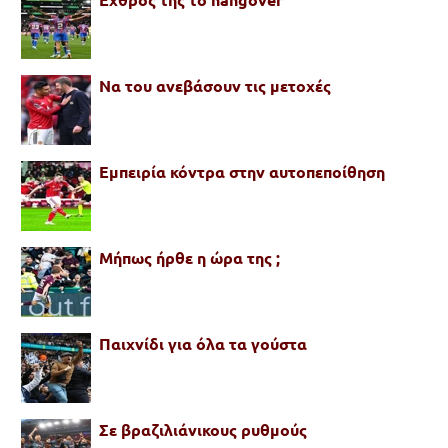
Να του ανεβάσουν τις μετοχές
Εμπειρία κόντρα στην αυτοπεποίθηση
Μήπως ήρθε η ώρα της ;
Παιχνίδι για όλα τα γούστα
Σε βραζιλιάνικους ρυθμούς