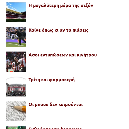
Η μεγαλύτερη μέρα της σεζόν
Καίνε όπως κι αν τα πιάσεις
Άσοι εντυπώσεων και κινήτρου
Τρίτη και φαρμακερή
Οι μπουκ δεν κοιμούνται
Εχθρός της το hangover