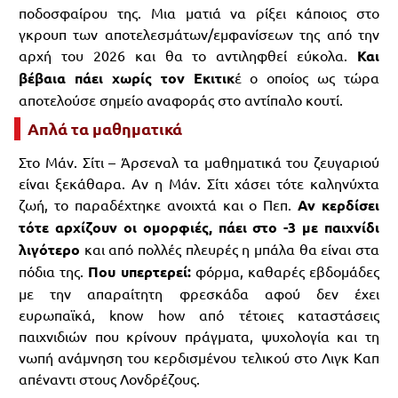
ποδοσφαίρου της. Μια ματιά να ρίξει κάποιος στο
γκρουπ των αποτελεσμάτων/εμφανίσεων της από την
αρχή του 2026 και θα το αντιληφθεί εύκολα.
Και
βέβαια πάει χωρίς τον Εκιτικ
έ ο οποίος ως τώρα
αποτελούσε σημείο αναφοράς στο αντίπαλο κουτί.
Απλά τα μαθηματικά
Στο Μάν. Σίτι – Άρσεναλ τα μαθηματικά του ζευγαριού
είναι ξεκάθαρα. Αν η Μάν. Σίτι χάσει τότε καληνύχτα
ζωή, το παραδέχτηκε ανοιχτά και ο Πεπ.
Αν κερδίσει
τότε αρχίζουν οι ομορφιές, πάει στο -3 με παιχνίδι
λιγότερο
και από πολλές πλευρές η μπάλα θα είναι στα
πόδια της.
Που υπερτερεί:
φόρμα, καθαρές εβδομάδες
με την απαραίτητη φρεσκάδα αφού δεν έχει
ευρωπαϊκά, know how από τέτοιες καταστάσεις
παιχνιδιών που κρίνουν πράγματα, ψυχολογία και τη
νωπή ανάμνηση του κερδισμένου τελικού στο Λιγκ Καπ
απέναντι στους Λονδρέζους.