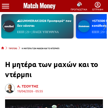
ΠΡΟΓΝΩΣΤΙΚΑ
ΕΓΓΡΑΦΗ
🌊SUMMERAKI2026 Προσφορά* που
⭐STX500 
δεν χάνεται
κατάθεση*
ΕΕΕΠ | 21+ | ΠΑΙΞΕ ΥΠΕΥΘΥΝΑ
ΕΕΕΠ | 21+
TIPSTERS
Η ΜΗΤΕΡΑ ΤΩΝ ΜΑΧΩΝ ΚΑΙ ΤΟ ΝΤΕΡΜΠΙ
Η μητέρα των μαχών και το
ντέρμπι
Α. ΤΣΟΥΤΗΣ
19/04/2026 - 05:55