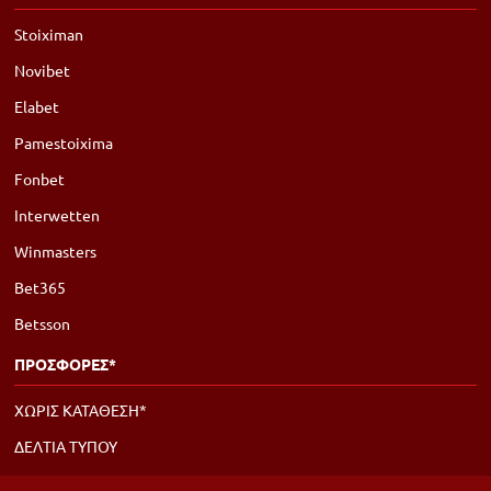
Stoiximan
Novibet
Elabet
Pamestoixima
Fonbet
Interwetten
Winmasters
Bet365
Betsson
ΠΡΟΣΦΟΡΕΣ*
ΧΩΡΙΣ ΚΑΤΑΘΕΣΗ*
ΔΕΛΤΙΑ ΤΥΠΟΥ