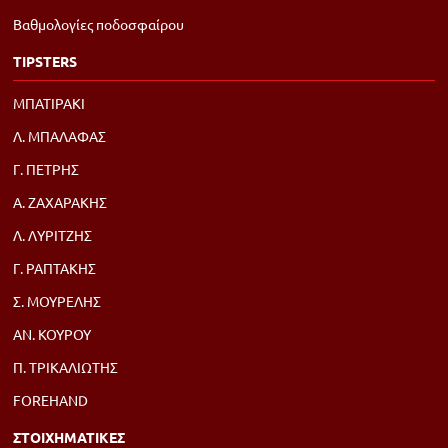
Βαθμολογίες ποδοσφαίρου
TIPSTERS
ΜΠΑΤΙΡΑΚΙ
Λ. ΜΠΑΛΑΦΑΣ
Γ. ΠΕΤΡΗΣ
Α. ΖΑΧΑΡΑΚΗΣ
Λ. ΛΥΡΙΤΖΗΣ
Γ. ΡΑΠΤΑΚΗΣ
Σ. ΜΟΥΡΕΛΗΣ
ΑΝ. ΚΟΥΡΟΥ
Π. ΤΡΙΚΑΛΙΩΤΗΣ
FOREHAND
ΣΤΟΙΧΗΜΑΤΙΚΕΣ