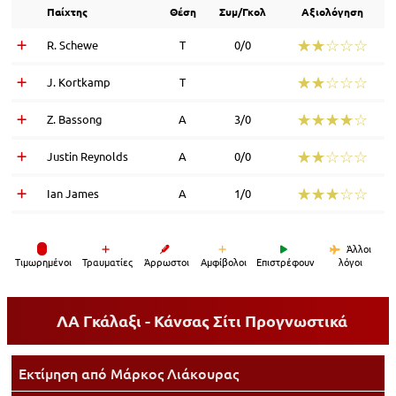
Παίχτης
Θέση
Συμ/Γκολ
Αξιολόγηση
☆☆☆☆☆
★★★★★
R. Schewe
Τ
0/0
☆☆☆☆☆
★★★★★
J. Kortkamp
Τ
☆☆☆☆☆
★★★★★
Z. Bassong
Α
3/0
☆☆☆☆☆
★★★★★
Justin Reynolds
Α
0/0
☆☆☆☆☆
★★★★★
Ian James
Α
1/0
Άλλοι
Tιμωρημένοι
Τραυματίες
Άρρωστοι
Αμφίβολοι
Επιστρέφουν
λόγοι
ΛA Γκάλαξι - Κάνσας Σίτι
Προγνωστικά
Εκτίμηση από
Μάρκος Λιάκουρας