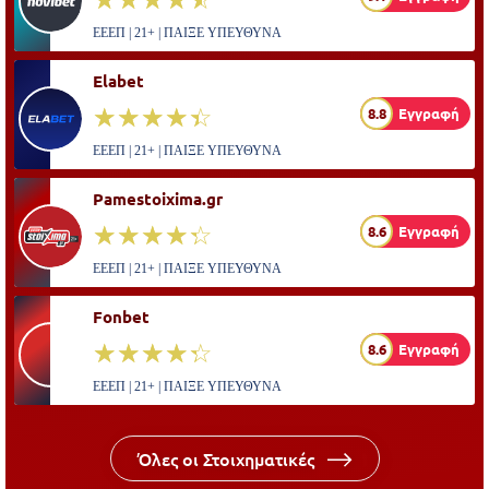
ΕΕΕΠ | 21+ | ΠΑΙΞΕ ΥΠΕΥΘΥΝΑ
Elabet
☆☆☆☆☆
★★★★★
8.8
Εγγραφή
ΕΕΕΠ | 21+ | ΠΑΙΞΕ ΥΠΕΥΘΥΝΑ
Pamestoixima.gr
☆☆☆☆☆
★★★★★
8.6
Εγγραφή
ΕΕΕΠ | 21+ | ΠΑΙΞΕ ΥΠΕΥΘΥΝΑ
Fonbet
☆☆☆☆☆
★★★★★
8.6
Εγγραφή
ΕΕΕΠ | 21+ | ΠΑΙΞΕ ΥΠΕΥΘΥΝΑ
Όλες οι Στοιχηματικές