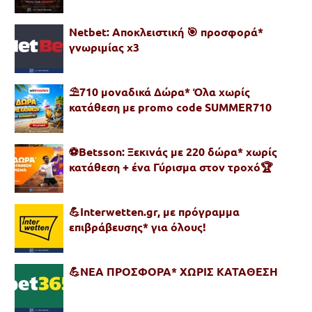
Netbet: Αποκλειστική 🎯 προσφορά*
γνωριμίας x3
⛱️710 μοναδικά Δώρα* Όλα χωρίς
κατάθεση με promo code SUMMER710
⚽Betsson: Ξεκινάς με 220 δώρα* χωρίς
κατάθεση + ένα Γύρισμα στον τροχό🏆
💪Interwetten.gr, με πρόγραμμα
επιβράβευσης* για όλους!
💪ΝΕΑ ΠΡΟΣΦΟΡΑ* ΧΩΡΙΣ ΚΑΤΑΘΕΣΗ