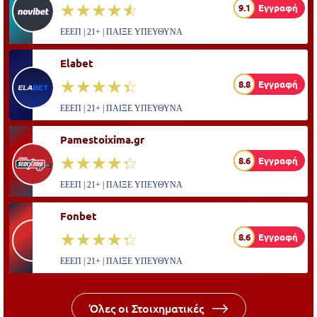
☆☆☆☆☆
★★★★★
9.1
Εγγραφή
ΕΕΕΠ | 21+ | ΠΑΙΞΕ ΥΠΕΥΘΥΝΑ
Elabet
☆☆☆☆☆
★★★★★
8.8
Εγγραφή
ΕΕΕΠ | 21+ | ΠΑΙΞΕ ΥΠΕΥΘΥΝΑ
Pamestoixima.gr
☆☆☆☆☆
★★★★★
8.6
Εγγραφή
ΕΕΕΠ | 21+ | ΠΑΙΞΕ ΥΠΕΥΘΥΝΑ
Fonbet
☆☆☆☆☆
★★★★★
8.6
Εγγραφή
ΕΕΕΠ | 21+ | ΠΑΙΞΕ ΥΠΕΥΘΥΝΑ
Όλες οι Στοιχηματικές