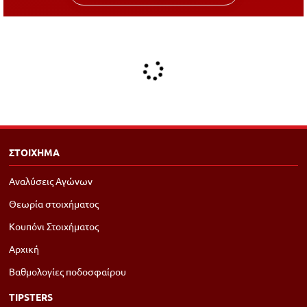
ΣΤΟΙΧΗΜΑ
Αναλύσεις Αγώνων
Θεωρία στοιχήματος
Κουπόνι Στοιχήματος
Αρχική
Βαθμολογίες ποδοσφαίρου
TIPSTERS