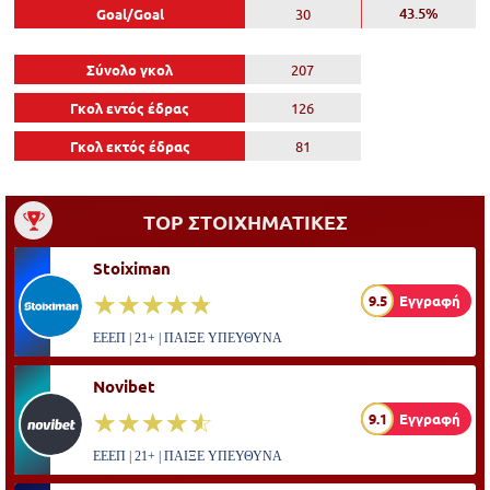
43.5%
Goal/Goal
30
Σύνολο γκολ
207
Γκολ εντός έδρας
126
Γκολ εκτός έδρας
81
TOP ΣΤΟΙΧΗΜΑΤΙΚΕΣ
Stoiximan
☆☆☆☆☆
★★★★★
9.5
Εγγραφή
ΕΕΕΠ | 21+ | ΠΑΙΞΕ ΥΠΕΥΘΥΝΑ
Novibet
☆☆☆☆☆
★★★★★
9.1
Εγγραφή
ΕΕΕΠ | 21+ | ΠΑΙΞΕ ΥΠΕΥΘΥΝΑ