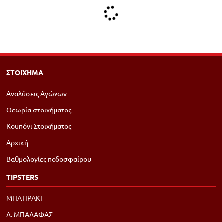
ΣΤΟΙΧΗΜΑ
Αναλύσεις Αγώνων
Θεωρία στοιχήματος
Κουπόνι Στοιχήματος
Αρχική
Βαθμολογίες ποδοσφαίρου
TIPSTERS
ΜΠΑΤΙΡΑΚΙ
Λ. ΜΠΑΛΑΦΑΣ