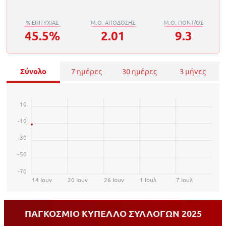
%
ΕΠΙΤΥΧΙΑΣ
Μ.Ο. ΑΠΟΔΟΣΗΣ
Μ.Ο.
ΠΟΝΤ/ΟΣ
45.5%
2.01
9.3
Σύνολο
7 ημέρες
30 ημέρες
3 μήνες
10
-10
-30
-50
-70
14 Ιουν
20 Ιουν
26 Ιουν
1 Ιουλ
7 Ιουλ
ΠΑΓΚΟΣΜΙΟ ΚΥΠΕΛΛΟ ΣΥΛΛΟΓΩΝ
2025