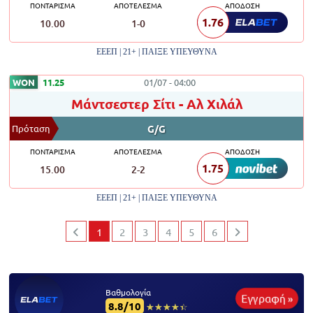
ΠΟΝΤΑΡΙΣΜΑ
ΑΠΟΤΕΛΕΣΜΑ
ΑΠΟΔΟΣΗ
1.76
10.00
1-0
ΕΕΕΠ | 21+ | ΠΑΙΞΕ ΥΠΕΥΘΥΝΑ
WON
11.25
01/07 - 04:00
Μάντσεστερ Σίτι - Αλ Χιλάλ
Πρόταση
G/G
ΠΟΝΤΑΡΙΣΜΑ
ΑΠΟΤΕΛΕΣΜΑ
ΑΠΟΔΟΣΗ
1.75
15.00
2-2
ΕΕΕΠ | 21+ | ΠΑΙΞΕ ΥΠΕΥΘΥΝΑ
1
2
3
4
5
6
Βαθμολογία
Εγγραφή »
8.8/10
☆☆☆☆☆
★★★★★