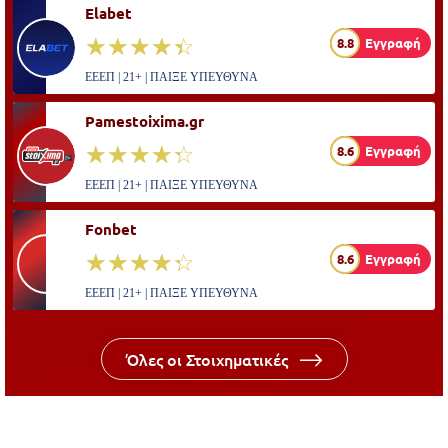
Elabet
☆☆☆☆☆
★★★★★
8.8
Εγγραφή
ΕΕΕΠ | 21+ | ΠΑΙΞΕ ΥΠΕΥΘΥΝΑ
Pamestoixima.gr
☆☆☆☆☆
★★★★★
8.6
Εγγραφή
ΕΕΕΠ | 21+ | ΠΑΙΞΕ ΥΠΕΥΘΥΝΑ
Fonbet
☆☆☆☆☆
★★★★★
8.6
Εγγραφή
ΕΕΕΠ | 21+ | ΠΑΙΞΕ ΥΠΕΥΘΥΝΑ
Όλες οι Στοιχηματικές