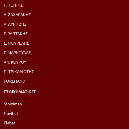
Γ. ΠΕΤΡΗΣ
Α. ΖΑΧΑΡΑΚΗΣ
Λ. ΛΥΡΙΤΖΗΣ
Γ. ΡΑΠΤΑΚΗΣ
Σ. ΜΟΥΡΕΛΗΣ
Γ. ΜΑΡΚΟΥΛΑΣ
ΑΝ. ΚΟΥΡΟΥ
Π. ΤΡΙΚΑΛΙΩΤΗΣ
FOREHAND
ΣΤΟΙΧΗΜΑΤΙΚΕΣ
Stoiximan
Novibet
Elabet