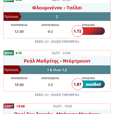
Φλουμινένσε - Τσέλσι
Πρόταση
2
ΠΟΝΤΑΡΙΣΜΑ
ΑΠΟΤΕΛΕΣΜΑ
ΑΠΟΔΟΣΗ
1.72
12.00
0-2
ΕΕΕΠ | 21+ | ΠΑΙΞΕ ΥΠΕΥΘΥΝΑ
WON
8.70
05/07 - 23:00
Ρεάλ Μαδρίτης - Ντόρτμουντ
Πρόταση
1 & Over 1,5
ΠΟΝΤΑΡΙΣΜΑ
ΑΠΟΤΕΛΕΣΜΑ
ΑΠΟΔΟΣΗ
1.87
10.00
3-2
ΕΕΕΠ | 21+ | ΠΑΙΞΕ ΥΠΕΥΘΥΝΑ
LOST
-15.00
05/07 - 19:00
Παρί Σεν Ζερμέν - Μπάγερν Μονάχου