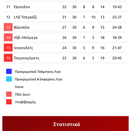
11
Όμπολον
32
30
8
8
14
19-43
12
LNZ Τσερκάζι
31
30
7
10
13
25-37
13
Βόρσκλα
27
30
6
9
15
24-38
14
Λίβι Μπέρεγκ
26
30
7
5
18
18-39
15
Ινγκουλέτς
24
30
5
9
16
21-47
16
Τσερνομόρετς
23
30
6
5
19
20-45
Προκριματικά Τσάμπιονς Λιγκ
Προκριματικά Κόνφερενς Λιγκ
None
Πλέι άουτ
Υποβιβασμός
Στατιστικά