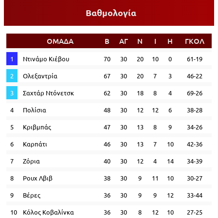
Βαθμολογία
ΟΜΑΔΑ
Β
ΑΓ
Ν
Ι
Η
ΓΚΟΛ
1
Ντινάμο Κιέβου
70
30
20
10
0
61-19
2
Ολεξαντρία
67
30
20
7
3
46-22
3
Σαχτάρ Ντόνετσκ
62
30
18
8
4
69-26
4
Πολίσια
48
30
12
12
6
38-28
5
Κριβμπάς
47
30
13
8
9
34-26
6
Καρπάτι
46
30
13
7
10
42-36
7
Ζόρια
40
30
12
4
14
34-39
8
Ρουχ Λβιβ
38
30
9
11
10
30-27
9
Βέρες
36
30
9
9
12
33-44
10
Κόλος Κοβαλίνκα
36
30
8
12
10
27-25