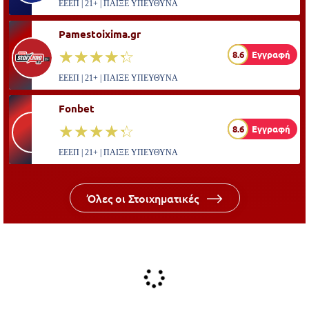
ΕΕΕΠ | 21+ | ΠΑΙΞΕ ΥΠΕΥΘΥΝΑ
Pamestoixima.gr
☆☆☆☆☆
★★★★★
8.6
Εγγραφή
ΕΕΕΠ | 21+ | ΠΑΙΞΕ ΥΠΕΥΘΥΝΑ
Fonbet
☆☆☆☆☆
★★★★★
8.6
Εγγραφή
ΕΕΕΠ | 21+ | ΠΑΙΞΕ ΥΠΕΥΘΥΝΑ
Όλες οι Στοιχηματικές