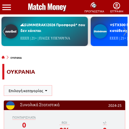
ΠΡΟΓΝΩΣΤΙΚΑ
ΕΓΓΡΑΦΗ
🌊SUMMERAKI2026 Προσφορά* που
⭐STX500 
δεν χάνεται
κατάθεση*
ΕΕΕΠ | 21+ | ΠΑΙΞΕ ΥΠΕΥΘΥΝΑ
ΕΕΕΠ | 21+
ΟΥΚΡΑΝΙΑ
ΟΥΚΡΑΝΙΑ
Επιλογή κατηγορίας
Συνολικά Στατιστικά
2024-25
ΠΟΝΤΑΡΙΣΜΑΤΑ
ROI
+/-
0