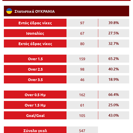
Στατιστικά ΟΥΚΡΑΝΙΑ
39.8%
Εντός έδρας νίκες
97
27.5%
Ισοπαλίες
67
32.7%
Εκτός έδρας νίκες
80
65.2%
Over 1.5
159
40.2%
Over 2.5
98
18.9%
Over 3.5
46
66.4%
Over 0.5 Ημ
162
25.0%
Over 1.5 Ημ
61
43.0%
Goal/Goal
105
Σύνολο γκολ
547